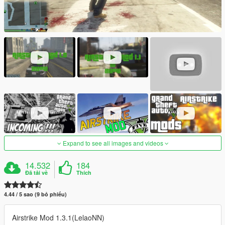
Expand to see all images and videos
14.532
184
Đã tải về
Thích
4.44 / 5 sao (9 bỏ phiếu)
Airstrike Mod 1.3.1(LelaoNN)