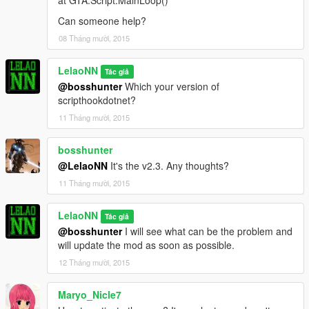
at GTA.Script.MainLoop()
Can someone help?
08 Tháng mười, 2015
LelaoNN
Tác giả
@bosshunter
Which your version of
scripthookdotnet?
11 Tháng mười, 2015
bosshunter
@LelaoNN
It's the v2.3. Any thoughts?
11 Tháng mười, 2015
LelaoNN
Tác giả
@bosshunter
I will see what can be the problem and
will update the mod as soon as possible.
12 Tháng mười, 2015
Maryo_Nicle7