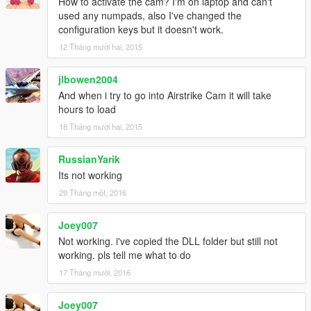
How to activate the cam? I'm on laptop and can't
used any numpads, also I've changed the
configuration keys but it doesn't work.
12 Tháng mười hai, 2015
jlbowen2004
And when i try to go into Airstrike Cam it will take
hours to load
18 Tháng mười hai, 2015
RussianYarik
Its not working
29 Tháng một, 2016
Joey007
Not working. i've copied the DLL folder but still not
working. pls tell me what to do
17 Tháng mười, 2016
Joey007