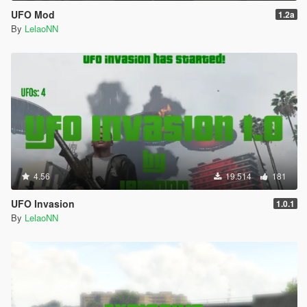
UFO Mod
1.2a
By
LelaoNN
4.56
19.514
181
UFO Invasion
1.0.1
By
LelaoNN