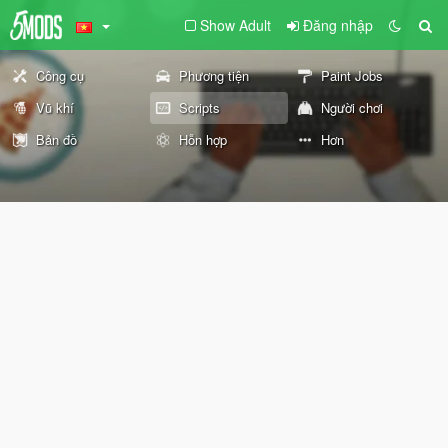
Show Adult
Đăng nhập
Công cụ
Phương tiện
Paint Jobs
Vũ khí
Scripts
Người chơi
Bản đồ
Hỗn hợp
Hơn