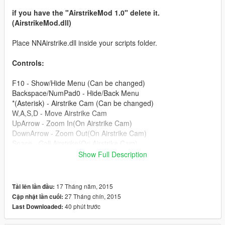
if you have the "AirstrikeMod 1.0" delete it.
(AirstrikeMod.dll)
Place NNAirstrike.dll inside your scripts folder.
Controls:
F10 - Show/Hide Menu (Can be changed)
Backspace/NumPad0 - Hide/Back Menu
*(Asterisk) - Airstrike Cam (Can be changed)
W,A,S,D - Move Airstrike Cam
UpArrow - Zoom In(On Airstrike Cam)
DownArrow - Zoom Out(On Airstrike Cam)
Space - Call Airstrike(On Airstrike Cam)
Q - Activate/Deactivate Nuke Airstrike(On Airstrike Cam)
Show Full Description
E - Activate/Deactivate Nightvision(On Airstrike Cam)
Version 1.3
17 Tháng năm, 2015
Tải lên lần đầu:
Updated to ScriptHookVDotNet v2.3
27 Tháng chín, 2015
Cập nhật lần cuối:
40 phút trước
Last Downloaded: