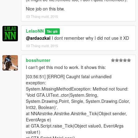
Nice job on this btw.
03 Tháng mười, 2015
LelaoNN
Tác giả
@ardaozkal
I dont remember why I did not use it XD
03 Tháng mười, 2015
bosshunter
I can't get this mod to work. It shows this:
[03:56:51] [ERROR] Caught fatal unhandled
exception:
System.MissingMethodException: Method not found:
'Void GTA.UIText..ctor(System.String,
System.Drawing.Point, Single, System.Drawing.Color,
Int32, Boolean)'.
at NNAirstrike.Airstrike.Airstrike_Tick(Object sender,
EventArgs e)
at GTA.Script.raise_Tick(Object value0, EventArgs
value1)