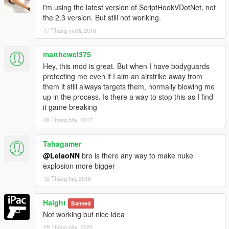
i'm using the latest version of ScriptHookVDotNet, not
the 2.3 version. But still not worlking.
17 Tháng mười, 2016
matthewcl375
Hey, this mod is great. But when I have bodyguards
protecting me even if I aim an airstrike away from
them it still always targets them, normally blowing me
up in the process. Is there a way to stop this as I find
it game breaking
20 Tháng bảy, 2017
Tahagamer
@LelaoNN
bro is there any way to make nuke
explosion more bigger
12 Tháng hai, 2018
Haight
Banned
Not working but nice idea
29 Tháng bảy, 2020