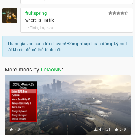
fruitspring
where is .ini file
27 Tháng ba, 2025
Tham gia vào cuộc trò chuyện!
Đăng nhập
hoặc
đăng ký
một
tài khoản để có thể bình luận.
More mods by
LelaoNN
:
4.64
41.121
246