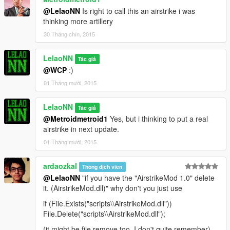
@LelaoNN
Is right to call this an airstrike i was
Version 1.0
thinking more artillery
Change Amount of Strikes
30 Tháng chín, 2015
Change Area Size
Fast Strike Mode
LelaoNN
Tác giả
@WCP
:)
01 Tháng mười, 2015
Requires Script Hook V:
Script Hook V
Requires Community Script Hook V.NET v2.3:
Community
LelaoNN
Script Hook V.NET
Tác giả
@Metroidmetroid1
Yes, but i thinking to put a real
airstrike in next update.
01 Tháng mười, 2015
ardaozkal
Thông dịch viên
@LelaoNN
"if you have the "AirstrikeMod 1.0" delete
it. (AirstrikeMod.dll)" why don't you just use
if (File.Exists("scripts\\AirstrikeMod.dll"))
File.Delete("scripts\\AirstrikeMod.dll");
(it might be file.remove too, I don't quite remember).