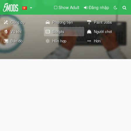
Show Adult
Đăng nhập
Công cụ
Phương tiện
Paint Jobs
Vũ khí
Scripts
Người chơi
Bản đồ
Hỗn hợp
Hơn