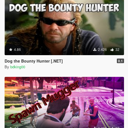
4.86
2.426
32
Dog the Bounty Hunter [.NET]
0.1
By
bdking00