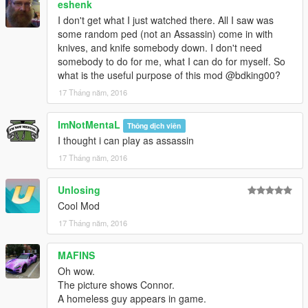
eshenk
I don't get what I just watched there. All I saw was
some random ped (not an Assassin) come in with
knives, and knife somebody down. I don't need
somebody to do for me, what I can do for myself. So
what is the useful purpose of this mod @bdking00?
17 Tháng năm, 2016
ImNotMentaL
Thông dịch viên
I thought i can play as assassin
17 Tháng năm, 2016
Unlosing
Cool Mod
17 Tháng năm, 2016
MAFINS
Oh wow.
The picture shows Connor.
A homeless guy appears in game.