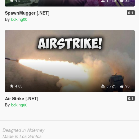
4.5
1.430
32
SpawnMugger [.NET]
0.1
By
bdking00
4.63
5.721
96
Air Strike [.NET]
0.1
By
bdking00
Designed in Alderney
Made in Los Santos