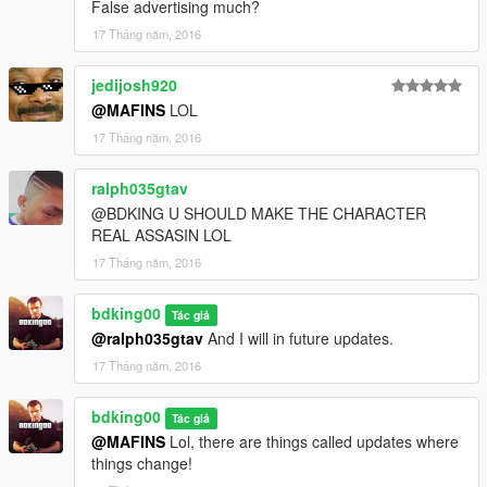
False advertising much?
17 Tháng năm, 2016
jedijosh920
@MAFINS
LOL
17 Tháng năm, 2016
ralph035gtav
@BDKING U SHOULD MAKE THE CHARACTER
REAL ASSASIN LOL
17 Tháng năm, 2016
bdking00
Tác giả
@ralph035gtav
And I will in future updates.
17 Tháng năm, 2016
bdking00
Tác giả
@MAFINS
Lol, there are things called updates where
things change!