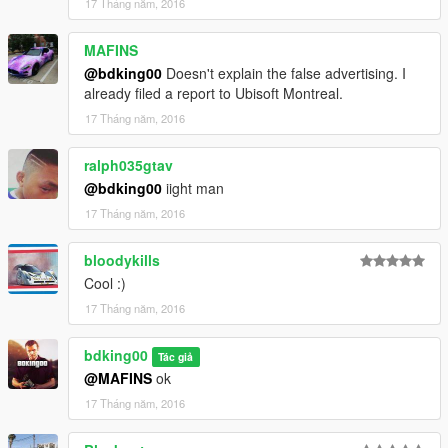
17 Tháng năm, 2016
MAFINS
@bdking00
Doesn't explain the false advertising. I
already filed a report to Ubisoft Montreal.
17 Tháng năm, 2016
ralph035gtav
@bdking00
iight man
17 Tháng năm, 2016
bloodykills
Cool :)
17 Tháng năm, 2016
bdking00
Tác giả
@MAFINS
ok
17 Tháng năm, 2016