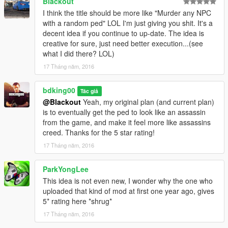
Blackout
I think the title should be more like "Murder any NPC
with a random ped" LOL I'm just giving you shit. It's a
decent idea if you continue to up-date. The idea is
creative for sure, just need better execution...(see
what I did there? LOL)
17 Tháng năm, 2016
bdking00
Tác giả
@Blackout
Yeah, my original plan (and current plan)
is to eventually get the ped to look like an assassin
from the game, and make it feel more like assassins
creed. Thanks for the 5 star rating!
17 Tháng năm, 2016
ParkYongLee
This idea is not even new, I wonder why the one who
uploaded that kind of mod at first one year ago, gives
5* rating here *shrug*
17 Tháng năm, 2016