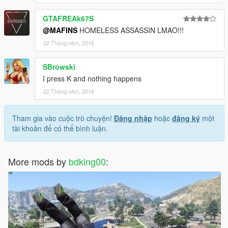
GTAFREAk67S
@MAFINS
HOMELESS ASSASSIN LMAO!!!
22 Tháng năm, 2016
SBrowski
I press K and nothing happens
22 Tháng năm, 2016
Tham gia vào cuộc trò chuyện!
Đăng nhập
hoặc
đăng ký
một
tài khoản để có thể bình luận.
More mods by
bdking00
: