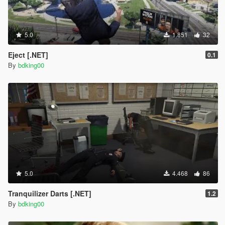
5.0
1.851
32
Eject [.NET]
0.1
By
bdking00
5.0
4.468
86
Tranquilizer Darts [.NET]
1.2
By
bdking00