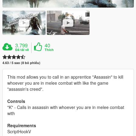
3.799
40
Đã tải về
Thích
4.63 / 5 sao (8 bỏ phiếu)
This mod allows you to call in an apprentice "Assassin" to kill
whoever you are in melee combat with like the game
"assassin's creed".
Controls
"K" - Calls in assassin with whoever you are in melee combat
with
Requirements
ScriptHookV