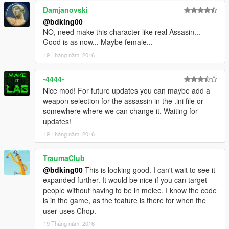
Damjanovski
@bdking00
NO, need make this character like real Assasin...
Good is as now... Maybe female...
19 Tháng năm, 2016
-4444-
Nice mod! For future updates you can maybe add a
weapon selection for the assassin in the .ini file or
somewhere where we can change it. Waiting for
updates!
19 Tháng năm, 2016
TraumaClub
@bdking00
This is looking good. I can't wait to see it
expanded further. It would be nice if you can target
people without having to be in melee. I know the code
is in the game, as the feature is there for when the
user uses Chop.
19 Tháng năm, 2016