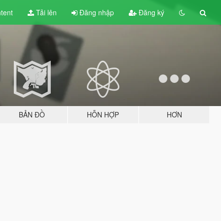
tent
Tải lên
Đăng nhập
Đăng ký
BẢN ĐỒ
HỖN HỢP
HƠN