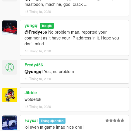
mastodon, machine, god, crack ...
15 Tháng tư, 2020
yungql
Tác giả
@Fredy456
No problem man, reported your
comment as it have your IP address in it. Hope you
don't mind.
16 Tháng tư, 2020
Fredy456
@yungql
Yes, no problem
16 Tháng tư, 2020
Jibble
wotdefok
18 Tháng tư, 2020
Faysal
Thông dịch viên
lol even in game lmao nice one !