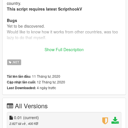
country.
This script requires latest ScripthookV
Bugs
Yet to be discovered.
Would like to know how it works from other countries, was too
lazy to do that myself.
Use this however you want and wash your hands often! Stay
Show Full Description
safe <3
.NET
11 Tháng tư, 2020
Tải lên lần đầu:
12 Tháng tư, 2020
Cập nhật lần cuối:
4 ngày trước
Last Downloaded:
All Versions
0.01
(current)
2.827 tải về
, 400 KB