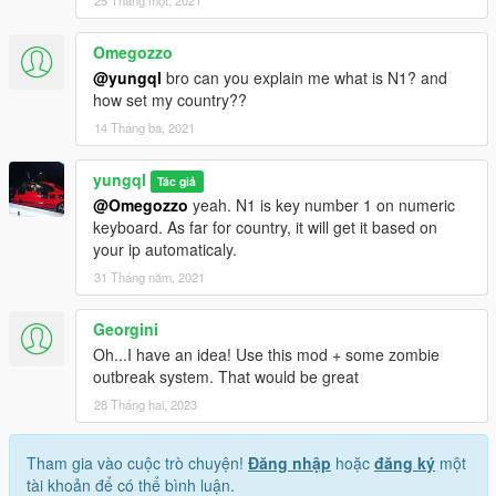
Omegozzo
@yungql
bro can you explain me what is N1? and
how set my country??
14 Tháng ba, 2021
yungql
Tác giả
@Omegozzo
yeah. N1 is key number 1 on numeric
keyboard. As far for country, it will get it based on
your ip automaticaly.
31 Tháng năm, 2021
Georgini
Oh...I have an idea! Use this mod + some zombie
outbreak system. That would be great
28 Tháng hai, 2023
Tham gia vào cuộc trò chuyện!
Đăng nhập
hoặc
đăng ký
một
tài khoản để có thể bình luận.