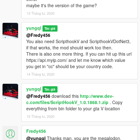
maybe it's the version of the game?
13 Tháng tư, 2020
yungql
Tác giả
@Fredy456
You also need ScripthookV and ScripthookVDotNet3,
if that works, the mod should work too then.
There is also one more thing. If you can hit up this url
https://api.myip.com/ and let me know which value
you get in "cc" should be your country code.
14 Tháng tư, 2020
yungql
Tác giả
@Fredy456
download this
http://www.dev-
c.com/files/ScriptHookV_1.0.1868.1.zip
. Copy
everything from bin folder to your gta V location
15 Tháng tư, 2020
Fredy456
@yungql
Thanks man, you are the megalodon,