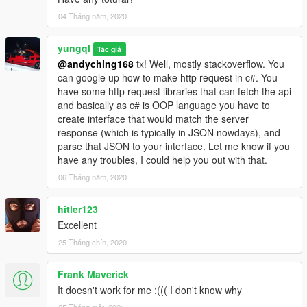
04 Tháng năm, 2020
yungql
Tác giả
@andyching168
tx! Well, mostly stackoverflow. You
can google up how to make http request in c#. You
have some http request libraries that can fetch the api
and basically as c# is OOP language you have to
create interface that would match the server
response (which is typically in JSON nowdays), and
parse that JSON to your interface. Let me know if you
have any troubles, I could help you out with that.
06 Tháng năm, 2020
hitler123
Excellent
25 Tháng chín, 2020
Frank Maverick
It doesn't work for me :((( I don't know why
25 Tháng một, 2021