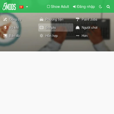
Show Adult
Đăng nhập
Công cụ
Phương tiện
Paint Jobs
Vũ khí
Scripts
Người chơi
Bản đồ
Hỗn hợp
Hơn