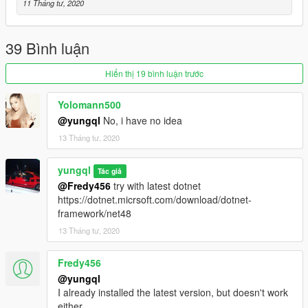
11 Tháng tư, 2020
39 Bình luận
Hiển thị 19 bình luận trước
Yolomann500
@yungql
No, i have no idea
13 Tháng tư, 2020
yungql
Tác giả
@Fredy456
try with latest dotnet
https://dotnet.micrsoft.com/download/dotnet-
framework/net48
13 Tháng tư, 2020
Fredy456
@yungql
I already installed the latest version, but doesn't work
either