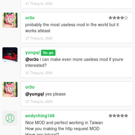
21 Tháng tư, 2020
or3o
probably the most useless mod in the world but it
works atleast
27 Tháng tư, 2020
yungql
Tác giả
@or3o
i can make even more useless mod if youre
interested?
27 Tháng tư, 2020
or3o
@yungql
yes please
27 Tháng tư, 2020
andyching168
Nice MOD and perfect working in Taiwan
How you making the http request MOD
Have any totural?