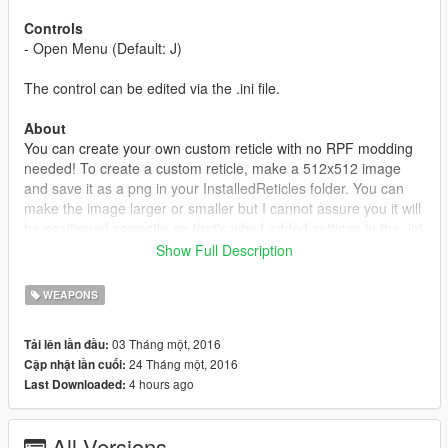
Controls
- Open Menu (Default: J)
The control can be edited via the .ini file.
About
You can create your own custom reticle with no RPF modding
needed! To create a custom reticle, make a 512x512 image
and save it as a png in your InstalledReticles folder. You can
make the image larger or smaller but I cannot assure you it will
be positioned correctly, so that's why I added settings in the .ini
file so you can offset the X and Y of the reticle or you can
Show Full Description
change the scale.
WEAPONS
Credits
ZyDevs - Menu
03 Tháng một, 2016
Tải lên lần đầu:
24 Tháng một, 2016
Cập nhật lần cuối:
Changelog
4 hours ago
Last Downloaded:
1.0
- Initial Release
All Versions
1.1