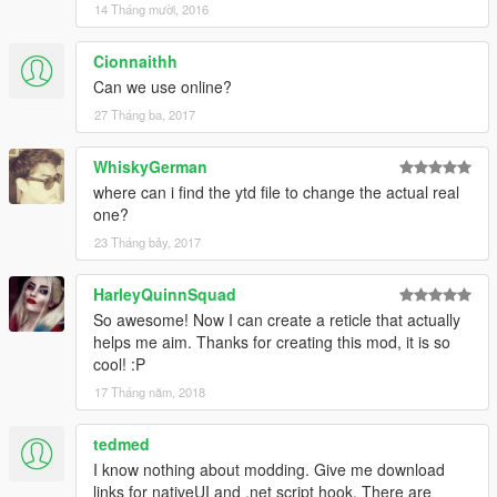
14 Tháng mười, 2016
Cionnaithh
Can we use online?
27 Tháng ba, 2017
WhiskyGerman
where can i find the ytd file to change the actual real
one?
23 Tháng bảy, 2017
HarleyQuinnSquad
So awesome! Now I can create a reticle that actually
helps me aim. Thanks for creating this mod, it is so
cool! :P
17 Tháng năm, 2018
tedmed
I know nothing about modding. Give me download
links for nativeUI and .net script hook. There are