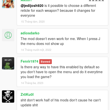
@jedijosh920
is it possible to choose a different
reticle for each weapon? because it changes for
everyone
15 Tháng tám, 2020
adiosdarko
The mod doesn't even work for me. When I press J
the menu does not show up
14 Tháng mười một, 2022
Fenrir1974
Banned
Is there any way to have this enabled by default so
you don't have to open the menu and do it everytime
you load the game?
14 Tháng ba, 2023
Zr0Ku0l
shit don't work half of his mods don't cause he can't
update shit