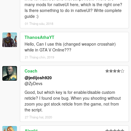
many mods for nativeUI here, which is the right one?
Is there something to do in nativeUI? Write complete
guide :)
01 Tháng sáu, 2018
ThanosAthaYT
Hello, Can I use this (changed weapon crosshair)
while in GTA V Online???
21 Tháng chín, 2019
Coach
@jedijosh920
@ZyDevs
Good, but which key is for enable/disable custom
reticle? I found one bug. When you shooting without
zoom you got stock reticle from the game, not from
the script.
27 Tháng hai, 2020
Alex01