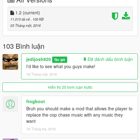
- Added menu for loading multiple reticles. (ZyDevs)
1.2
(current)
1,2
11.013 tải về
, 100 KB
- Fixed Mod. (ZyDevs)
03 Tháng một, 2016
103 Bình luận
jedijosh920
Đã đánh dấu bình luận
Tác giả
I'd like to see what you guys make!
03 Tháng một, 2016
Hiển thị 20 bình luận trước
frogboot
Bruh you should make a mod that allows the player to
replace the cop chase music with any music they
want
04 Tháng hai, 2016