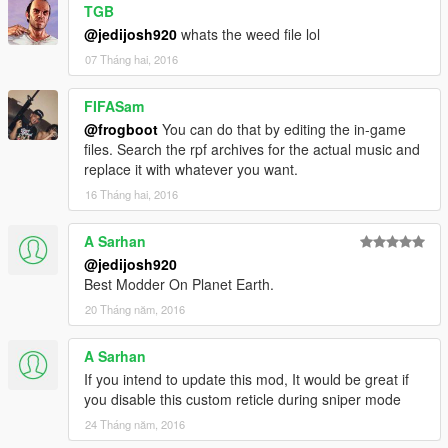
TGB
@jedijosh920
whats the weed file lol
07 Tháng hai, 2016
FIFASam
@frogboot
You can do that by editing the in-game
files. Search the rpf archives for the actual music and
replace it with whatever you want.
16 Tháng hai, 2016
A Sarhan
@jedijosh920
Best Modder On Planet Earth.
20 Tháng năm, 2016
A Sarhan
If you intend to update this mod, It would be great if
you disable this custom reticle during sniper mode
24 Tháng năm, 2016