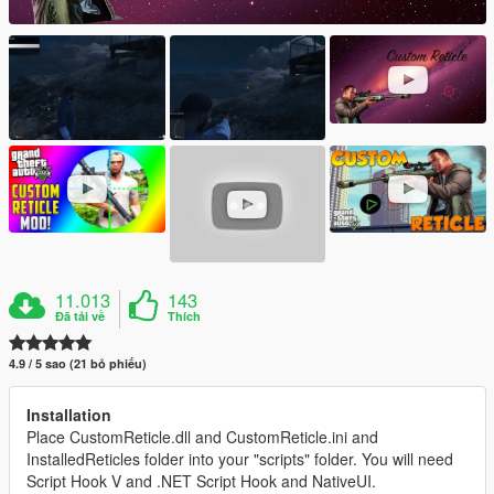
11.013
143
Đã tải về
Thích
4.9 / 5 sao (21 bỏ phiếu)
Installation
Place CustomReticle.dll and CustomReticle.ini and
InstalledReticles folder into your "scripts" folder. You will need
Script Hook V and .NET Script Hook and NativeUI.