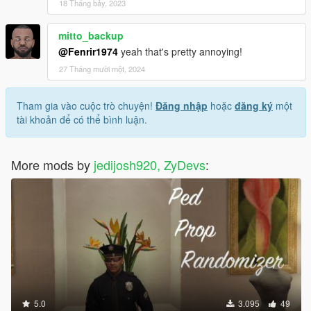
18 Tháng bảy, 2023
mitto_backup
@Fenrir1974
yeah that's pretty annoying!
27 Tháng mười một, 2024
Tham gia vào cuộc trò chuyện!
Đăng nhập
hoặc
đăng ký
một
tài khoản để có thể bình luận.
More mods by
jedijosh920, ZyDevs
:
5.0
3.095
49