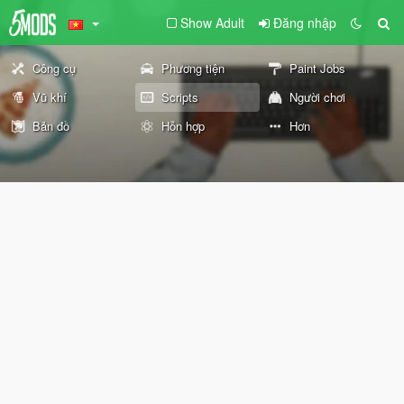
Show Adult
Đăng nhập
Công cụ
Phương tiện
Paint Jobs
Vũ khí
Scripts
Người chơi
Bản đồ
Hỗn hợp
Hơn