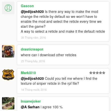
Gascon
@jedijosh920
Is there any way to make the mod
change the reticle by default so we won't have to
enable the mod and select the reticle every time we
start the game?
A way to select a reticle and make it the default reticle
30 Tháng năm, 2016
drasticteapot
where can i download other reticles
25 Tháng bảy, 2016
Markiii10
@jedijosh920
Could you tell me where I find the
texture of sniper reticle in the rpf file?
14 Tháng mười, 2016
Insanejoker
@A Sarhan
i agree 100 %