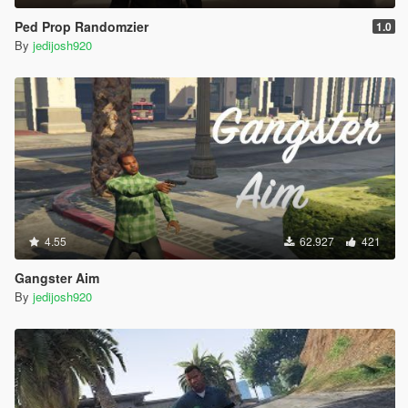
Ped Prop Randomzier
1.0
By
jedijosh920
4.55
62.927
421
Gangster Aim
By
jedijosh920