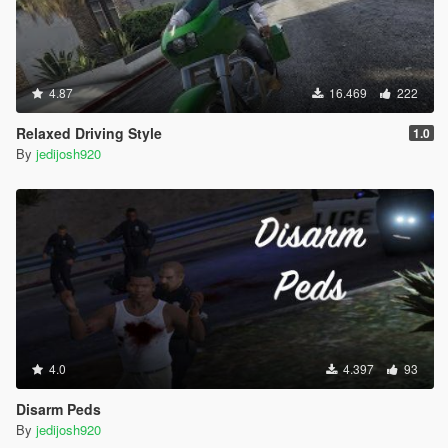
4.87
16.469
222
Relaxed Driving Style
1.0
By
jedijosh920
4.0
4.397
93
Disarm Peds
By
jedijosh920