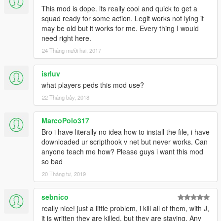
This mod is dope. its really cool and quick to get a
squad ready for some action. Legit works not lying it
may be old but it works for me. Every thing I would
need right here.
24 Tháng mười hai, 2017
isrluv
what players peds this mod use?
22 Tháng bảy, 2018
MarcoPolo317
Bro i have literally no idea how to install the file, i have
downloaded ur scripthook v net but never works. Can
anyone teach me how? Please guys i want this mod
so bad
20 Tháng tư, 2019
sebnico
really nice! just a little problem, i kill all of them, with J,
it is written they are killed, but they are staying. Any