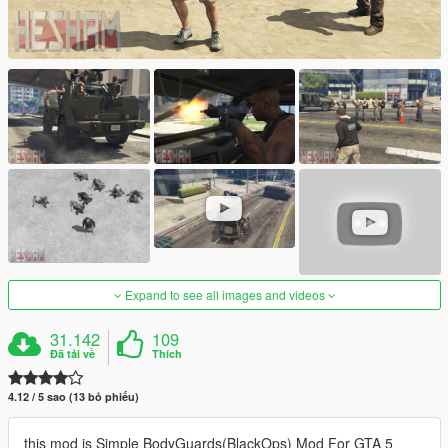
Expand to see all images and videos
31.142
109
Đã tải về
Thích
4.12 / 5 sao (13 bỏ phiếu)
this mod is Simple BodyGuards(BlackOps) Mod For GTA 5