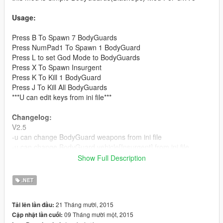
Usage:
Press B To Spawn 7 BodyGuards
Press NumPad1 To Spawn 1 BodyGuard
Press L to set God Mode to BodyGuards
Press X To Spawn Insurgent
Press K To Kill 1 BodyGuard
Press J To Kill All BodyGuards
***U can edit keys from ini file***
Changelog:
V2.5
-u can change BodyGuard weapons from ini file
-u can change BodyGuard vehicle[Insurgent] from ini file
-[Fixed] God Mode in vehicle
Show Full Description
V2.0
.NET
-[Fixed]BodyGuard will never leave you
-[Fixed]Bodyguards will never attack you
21 Tháng mười, 2015
Tải lên lần đầu:
-U can set God mode for bodygurads(press L)
09 Tháng mười một, 2015
Cập nhật lần cuối:
//u can edit key from ini file