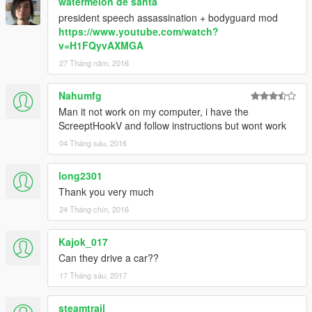
watermelon de santa
president speech assassination + bodyguard mod
https://www.youtube.com/watch?
v=H1FQyvAXMGA
27 Tháng năm, 2016
Nahumfg
Man it not work on my computer, i have the
ScreeptHookV and follow instructions but wont work
04 Tháng sáu, 2016
long2301
Thank you very much
24 Tháng chín, 2016
Kajok_017
Can they drive a car??
17 Tháng sáu, 2017
steamtrail