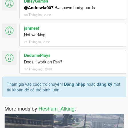
DiksyGames
@Andrewkr007
B= spawn bodyguards
08 Tháng hai, 2022
jshmeef
Not working
21 Tháng tư, 2022
DedomePlays
Does it work on Ps4?
17 Tháng một, 2023
Tham gia vào cuộc trò chuyện!
Đăng nhập
hoặc
đăng ký
một
tài khoản để có thể bình luận.
More mods by
Hesham_Alking
: