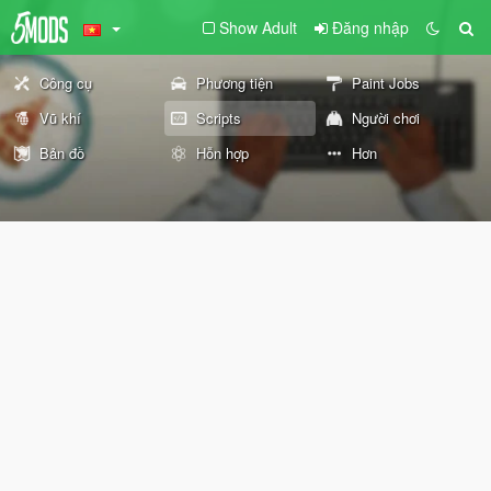
Show Adult
Đăng nhập
Công cụ
Phương tiện
Paint Jobs
Vũ khí
Scripts
Người chơi
Bản đồ
Hỗn hợp
Hơn