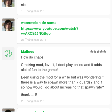
nice
18 Tháng năm, 2016
watermelon de santa
https://www.youtube.com/watch?
v=AXCS22NQBqo
23 Tháng năm, 2016
Mallues
How do chaps,
Cracking mod, love it, I dont play online and it adds
alot of fun to the game!
Been using the mod for a while but was wondering if
there is a way to spawn more than 7 guards? and if
so how would i go about increasing that spawn rate?
thanks all!
26 Tháng năm, 2016