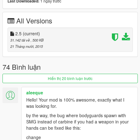
1 ngày trước
Last Downloaded:
-U can kill all bodyguards in one time (press J)
//u can edit key from ini file
All Versions
v1.5
-Add ini File ( Now U Can Edit Keys For Mod )
-Remove Body After BodyGuards Dead
2.5
(current)
31.142 tải về
, 500 KB
Notice :
21 Tháng mười, 2015
Maximum BodyGuards U Can Spawn 7
BodyGuards Can Be Switch Weapon In Vehicle
74 Bình luận
BodyGuards Will Delete Automatically When You Die
Hiển thị 20 bình luận trước
Installation :
aleeque
copy
Hello! Your mod is 100% awesome, exactly what I
( FastBodyGuardMod.dll && FastBodyGuardMod.ini )
was looking for.
to scripts Folder
by the way, the bug where bodyguards spawn with
SMG instead of carbine if you had a weapon in your
hands can be fixed like this:
change