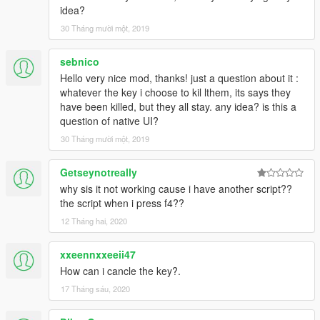
idea?
30 Tháng mười một, 2019
sebnico
Hello very nice mod, thanks! just a question about it :
whatever the key i choose to kil lthem, its says they
have been killed, but they all stay. any idea? is this a
question of native UI?
30 Tháng mười một, 2019
Getseynotreally
why sis it not working cause i have another script??
the script when i press f4??
12 Tháng hai, 2020
xxeennxxeeii47
How can i cancle the key?.
17 Tháng sáu, 2020