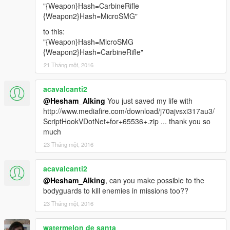
"{Weapon}Hash=CarbineRifle
{Weapon2}Hash=MicroSMG"
to this:
"{Weapon}Hash=MicroSMG
{Weapon2}Hash=CarbineRifle"
21 Tháng một, 2016
acavalcanti2
@Hesham_Alking
You just saved my life with
http://www.mediafire.com/download/j70ajvsxi317au3/
ScriptHookVDotNet+for+65536+.zip ... thank you so
much
23 Tháng một, 2016
acavalcanti2
@Hesham_Alking
, can you make possible to the
bodyguards to kill enemies in missions too??
23 Tháng một, 2016
watermelon de santa