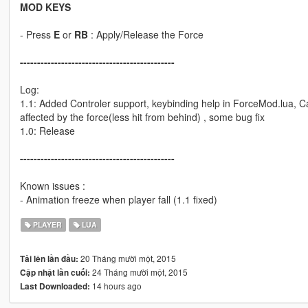
MOD KEYS
- Press
E
or
RB
: Apply/Release the Force
---------------------------------------------
Log:
1.1: Added Controler support, keybinding help in ForceMod.lua, Can
affected by the force(less hit from behind) , some bug fix
1.0: Release
---------------------------------------------
Known issues :
- Animation freeze when player fall (1.1 fixed)
PLAYER
LUA
20 Tháng mười một, 2015
Tải lên lần đầu:
24 Tháng mười một, 2015
Cập nhật lần cuối:
14 hours ago
Last Downloaded: