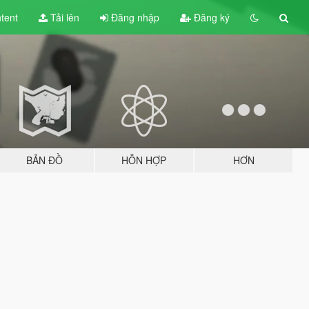
tent
Tải lên
Đăng nhập
Đăng ký
BẢN ĐỒ
HỖN HỢP
HƠN