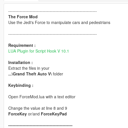
--------------------------------------------------------------
The Force Mod
Use the Jedi's Force to manipulate cars and pedestrians
--------------------------------------------------------------
Requirement :
LUA Plugin for Script Hook V 10.1
Installation :
Extract the files in your
...\Grand Theft Auto V\
folder
Keybinding :
Open ForceMod.lua with a text editor
Change the value at line 8 and 9
ForceKey
or/and
ForceKeyPad
---------------------------------------------