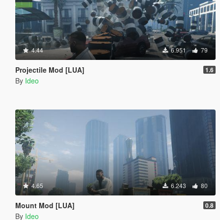
4.44
6.951
79
Projectile Mod [LUA]
1.6
By
Ideo
4.65
6.243
80
Mount Mod [LUA]
0.8
By
Ideo