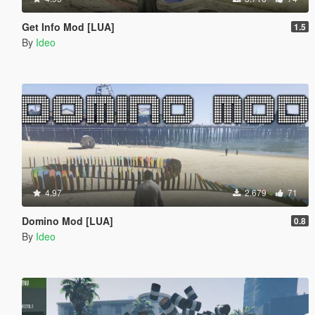
Get Info Mod [LUA]
1.5
By
Ideo
4.97
2.679
71
Domino Mod [LUA]
0.8
By
Ideo