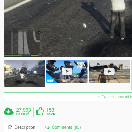
Expand to see all 
27.993
153
Đã tải về
Thích
Description
Comments (85)