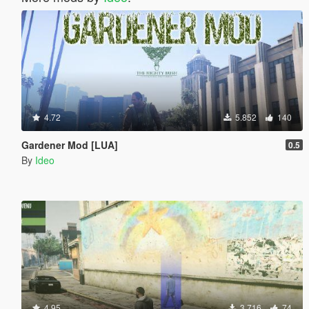
4.72
5.852
140
Gardener Mod [LUA]
0.5
By
Ideo
4.95
3.716
74