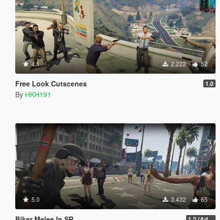
4.1
2.222
52
Free Look Cutscenes
1.0
By
HKH191
5.0
3.432
65
Biker Melee In SP
1.2 (Addon Bike Support)