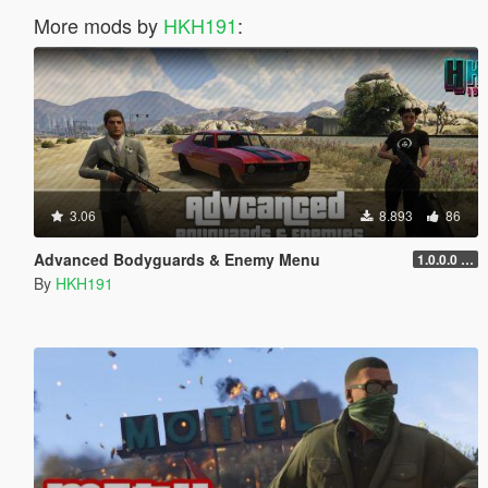
More mods by
HKH191
:
3.06
8.893
86
Advanced Bodyguards & Enemy Menu
1.0.0.0 (5mods Release)
By
HKH191