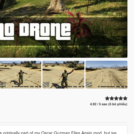
4.92 / 5 sao (6 bỏ phiếu)
s originally part of my Oscar Guzman Flies Again mod, but ive