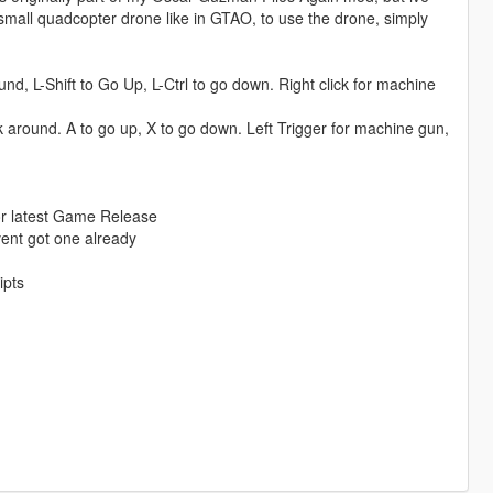
 small quadcopter drone like in GTAO, to use the drone, simply
d, L-Shift to Go Up, L-Ctrl to go down. Right click for machine
ok around. A to go up, X to go down. Left Trigger for machine gun,
for latest Game Release
avent got one already
ipts