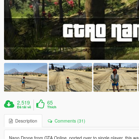
2.519
65
Đã tải về
Thích
Description
Comments (31)
Nano Drone from GTA Online, ported over to single player, this wa