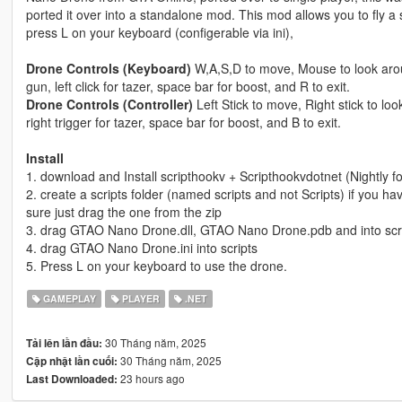
ported it over into a standalone mod. This mod allows you to fly a
press L on your keyboard (configerable via ini),
Drone Controls (Keyboard)
W,A,S,D to move, Mouse to look aroun
gun, left click for tazer, space bar for boost, and R to exit.
Drone Controls (Controller)
Left Stick to move, Right stick to lo
right trigger for tazer, space bar for boost, and B to exit.
Install
1. download and Install scripthookv + Scripthookvdotnet (Nightly 
2. create a scripts folder (named scripts and not Scripts) if you h
sure just drag the one from the zip
3. drag GTAO Nano Drone.dll, GTAO Nano Drone.pdb and into scr
4. drag GTAO Nano Drone.ini into scripts
5. Press L on your keyboard to use the drone.
GAMEPLAY
PLAYER
.NET
30 Tháng năm, 2025
Tải lên lần đầu:
30 Tháng năm, 2025
Cập nhật lần cuối:
23 hours ago
Last Downloaded: