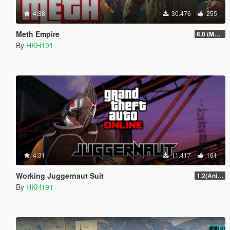
4.88
30.476
255
Meth Empire
6.0 (Major Patchfix)
By
HKH191
4.31
11.417
161
Working Juggernaut Suit
1.2(Animations + Weapons Patch Fix)
By
HKH191