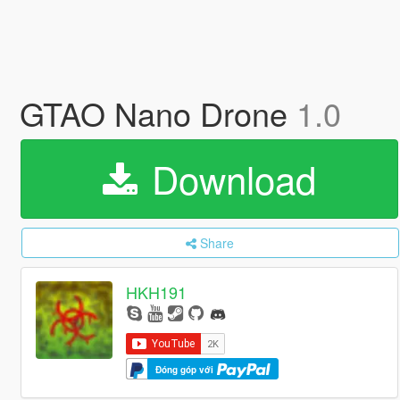
GTAO Nano Drone
1.0
Download
Share
HKH191
Đóng góp với