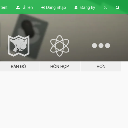
tent
Tải lên
Đăng nhập
Đăng ký
BẢN ĐỒ
HỖN HỢP
HƠN