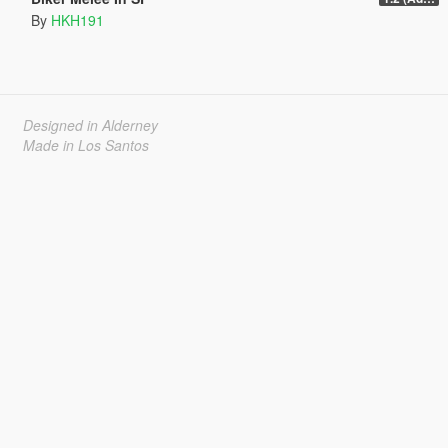
By
HKH191
Designed in Alderney
Made in Los Santos