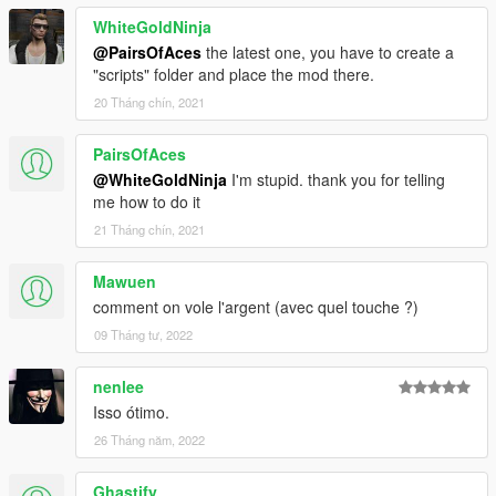
WhiteGoldNinja
@PairsOfAces
the latest one, you have to create a
"scripts" folder and place the mod there.
20 Tháng chín, 2021
PairsOfAces
@WhiteGoldNinja
I'm stupid. thank you for telling
me how to do it
21 Tháng chín, 2021
Mawuen
comment on vole l'argent (avec quel touche ?)
09 Tháng tư, 2022
nenlee
Isso ótimo.
26 Tháng năm, 2022
Ghastify