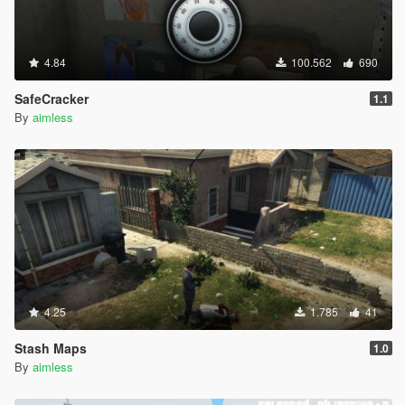
4.84
100.562
690
SafeCracker
1.1
By
aimless
4.25
1.785
41
Stash Maps
1.0
By
aimless