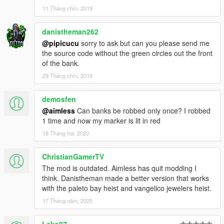
11 Tháng chín, 2019
danistheman262
@pipicucu
sorry to ask but can you please send me
the source code without the green circles out the front
of the bank.
29 Tháng chín, 2019
demosfen
@aimless
Can banks be robbed only once? I robbed
1 time and now my marker is lit in red
18 Tháng hai, 2020
ChristianGamerTV
The mod is outdated. Aimless has quit modding I
think. Danistheman made a better version that works
with the paleto bay heist and vangelico jewelers heist.
17 Tháng năm, 2020