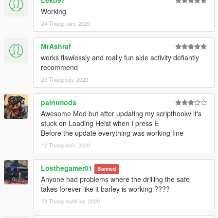
Leko97
Working
24 Tháng năm, 2020
MrAshraf
works flawlessly and really fun side activity defiantly
recommend
23 Tháng bảy, 2020
paintmods
Awesome Mod but after updating my scripthookv it's
stuck on Loading Heist when I press E
Before the update everything was working fine
12 Tháng chín, 2020
Losthegamer01
Banned
Anyone had problems where the drilling the safe
takes forever like it barley is working ????
28 Tháng mười hai, 2020