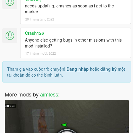
needs updating. crashes as soon as i get to the
marker
29 Tháng tám, 2022
Crash126
Anyone else getting bugs in other missions with this
mod installed?
17 Tháng mười, 2022
Tham gia vào cuộc trò chuyện!
Đăng nhập
hoặc
đăng ký
một
tài khoản để có thể bình luận.
More mods by
aimless
: