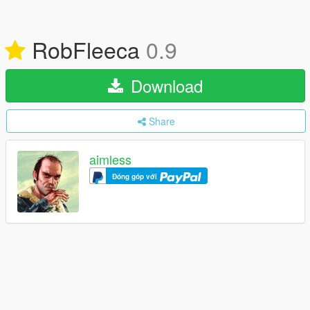
RobFleeca
0.9
Download
Share
aimless
Đóng góp với