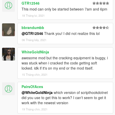
GTR12546
This mod can only be started between 7am and 6pm
18 Tháng tư, 2021
bbrandumbb
@GTR12546
Thank you! I did not realize this lol
06 Tháng bảy, 2021
WhiteGoldNinja
awesome mod but the cracking equipment is buggy, i
was stuck when i cracked the code getting soft
locked. idk if it's on my end or the mod itself.
15 Tháng chín, 2021
PairsOfAces
@WhiteGoldNinja
which version of scripthookdotnet
did you use to get this to work? I can't seem to get it
work with the newest version
19 Tháng chín, 2021