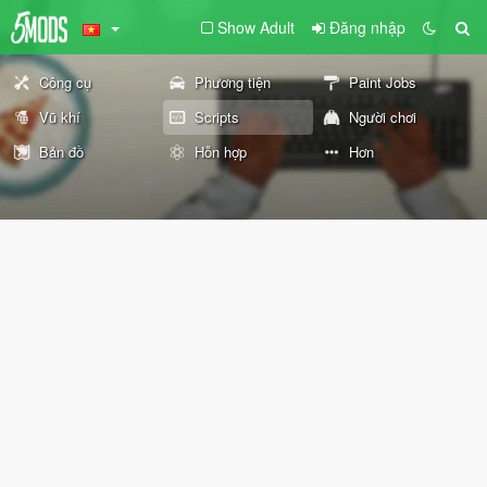
Show Adult
Đăng nhập
Công cụ
Phương tiện
Paint Jobs
Vũ khí
Scripts
Người chơi
Bản đồ
Hỗn hợp
Hơn