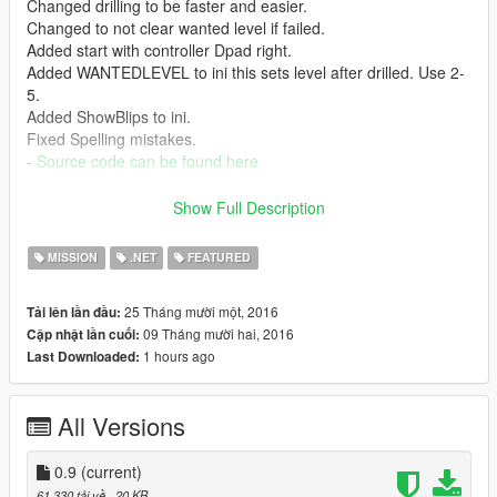
Changed drilling to be faster and easier.
Changed to not clear wanted level if failed.
Added start with controller Dpad right.
Added WANTEDLEVEL to ini this sets level after drilled. Use 2-
5.
Added ShowBlips to ini.
Fixed Spelling mistakes.
-
Source code can be found here
.8
Show Full Description
First Release
What it dose:
MISSION
.NET
FEATURED
Lets you rob the 6 fleeca banks.
25 Tháng mười một, 2016
Tải lên lần đầu:
How to use:
09 Tháng mười hai, 2016
Cập nhật lần cuối:
Go to a bank and press the U key while near the green marker.
1 hours ago
Last Downloaded:
Installation:
Place RobFleeca.dll and RobFleeca.ini in your scripts folder.
All Versions
See RobFleecaReadMe.txt for usage.
0.9
(current)
61.330 tải về
, 20 KB