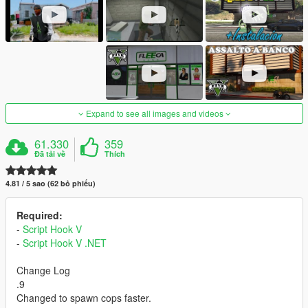
Expand to see all images and videos
61.330
359
Đã tải về
Thích
4.81 / 5 sao (62 bỏ phiếu)
Required:
-
Script Hook V
-
Script Hook V .NET
Change Log
.9
Changed to spawn cops faster.