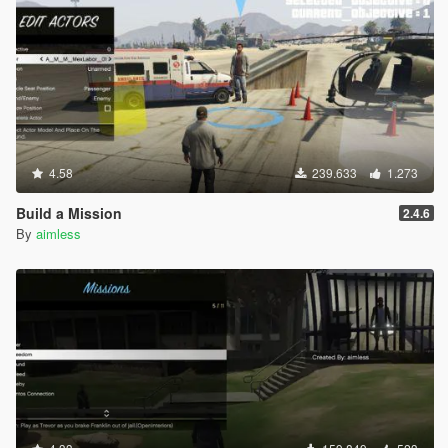
4.58
239.633
1.273
Build a Mission
2.4.6
By
aimless