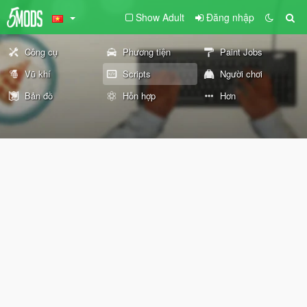
Show Adult
Đăng nhập
Công cụ
Phương tiện
Paint Jobs
Vũ khí
Scripts
Người chơi
Bản đồ
Hỗn hợp
Hơn