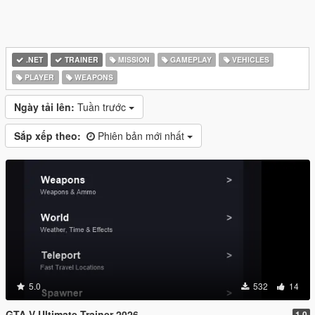
.NET
TRAINER
MISSION
GAMEPLAY
VEHICLES
PLAYER
WEAPONS
Ngày tải lên:
Tuần trước
Sắp xếp theo:
Phiên bản mới nhất
5.0
532
14
GTA V Ultimate Trainer 2026
1.0