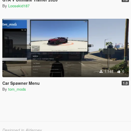
By
Loosekid187
1.148
6
Car Spawner Menu
1.0
By
tom_mods
Designed in Alderney