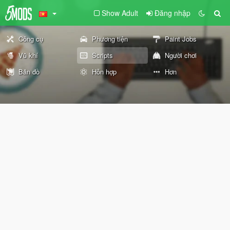
Show Adult
Đăng nhập
Công cụ
Phương tiện
Paint Jobs
Vũ khí
Scripts
Người chơi
Bản đồ
Hỗn hợp
Hơn