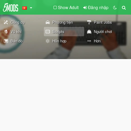
Show Adult
Đăng nhập
Công cụ
Phương tiện
Paint Jobs
Vũ khí
Scripts
Người chơi
Bản đồ
Hỗn hợp
Hơn