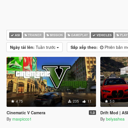
ASI
TRAINER
MISSION
GAMEPLAY
VEHICLES
PLAY
Ngày tải lên:
Tuần trước
Sắp xếp theo:
Phiên bản mơ
4.75
235
11
5.0
Cinematic V Camera
Drift Mod | AS
1.0
By
maxpicco1
By
belyashea