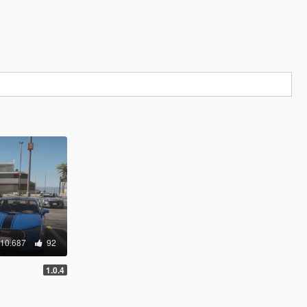
10.687
92
1.0.4