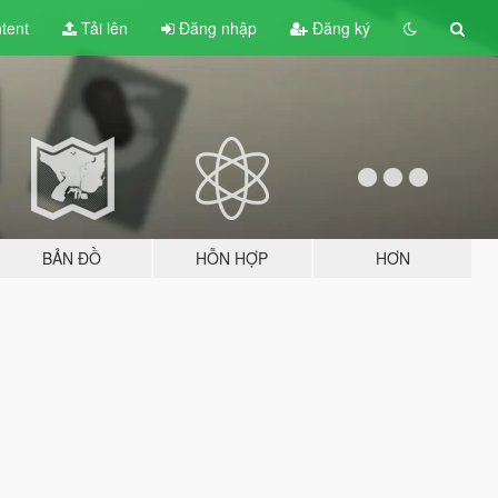
tent
Tải lên
Đăng nhập
Đăng ký
BẢN ĐỒ
HỖN HỢP
HƠN