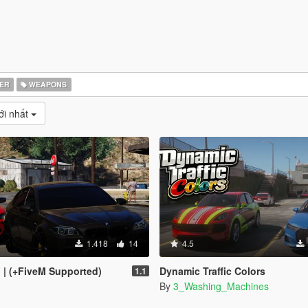
ER
WEAPONS
́i nhất
1.418
14
4.5
I | (+FiveM Supported)
Dynamic Traffic Colors
1.1
By
3_Washing_Machines