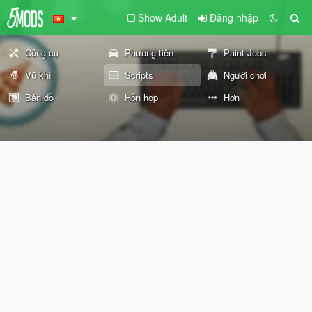
Show Adult
Đăng nhập
Công cụ
Phương tiện
Paint Jobs
Vũ khí
Scripts
Người chơi
Bản đồ
Hỗn hợp
Hơn