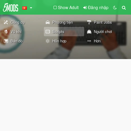
Show Adult
Đăng nhập
Công cụ
Phương tiện
Paint Jobs
Vũ khí
Scripts
Người chơi
Bản đồ
Hỗn hợp
Hơn