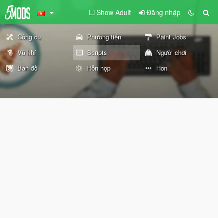
Show Adult
Đăng nhập
Công cụ
Phương tiện
Paint Jobs
Vũ khí
Scripts
Người chơi
Bản đồ
Hỗn hợp
Hơn