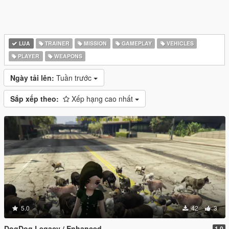
LUA
TRAINER
MISSION
GAMEPLAY
VEHICLES
PLAYER
WEAPONS
Ngày tải lên:
Tuần trước
Sắp xếp theo:
Xếp hạng cao nhất
5.0
42
3
DogDog Legacy / Enhanced
1.0