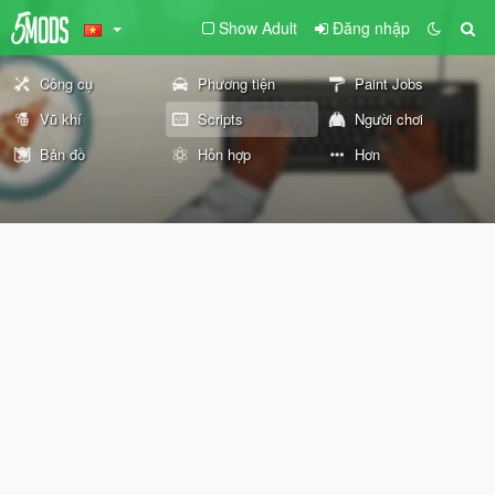
Show Adult
Đăng nhập
Công cụ
Phương tiện
Paint Jobs
Vũ khí
Scripts
Người chơi
Bản đồ
Hỗn hợp
Hơn