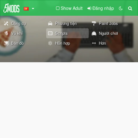
Show Adult
Đăng nhập
Công cụ
Phương tiện
Paint Jobs
Vũ khí
Scripts
Người chơi
Bản đồ
Hỗn hợp
Hơn