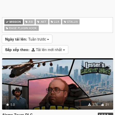
MISSION
ASI
.NET
LUA
GTALUA
RAGE PLUGIN HOOK
Ngày tải lên:
Tuần trước
Sắp xếp theo:
Tải lên mới nhất
5.0
376
21
Alamo Tours DLC
1.0.0 Alpha