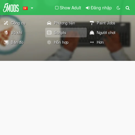
Show Adult
Đăng nhập
Công cụ
Phương tiện
Paint Jobs
Vũ khí
Scripts
Người chơi
Bản đồ
Hỗn hợp
Hơn