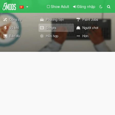
Show Adult
Đăng nhập
Công cụ
Phương tiện
Paint Jobs
Vũ khí
Scripts
Người chơi
Bản đồ
Hỗn hợp
Hơn