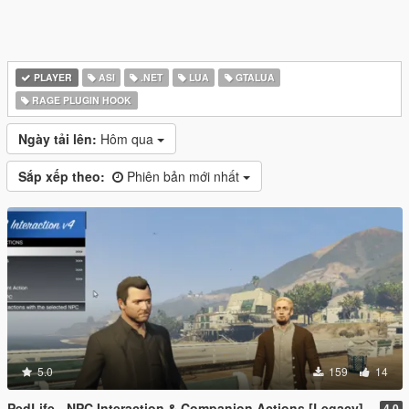
PLAYER
ASI
.NET
LUA
GTALUA
RAGE PLUGIN HOOK
Ngày tải lên:
Hôm qua
Sắp xếp theo:
Phiên bản mới nhất
5.0
159
14
PedLife - NPC Interaction & Companion Actions [Legacy]
4.0