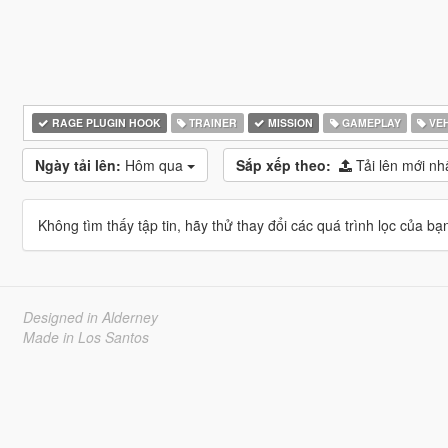
RAGE PLUGIN HOOK
TRAINER
MISSION
GAMEPLAY
VEH
Ngày tải lên:
Hôm qua
Sắp xếp theo:
Tải lên mới nh
Không tìm thấy tập tin, hãy thử thay đổi các quá trình lọc của bạ
Designed in Alderney
Made in Los Santos