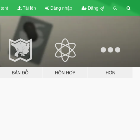
tent
Tải lên
Đăng nhập
Đăng ký
BẢN ĐỒ
HỖN HỢP
HƠN