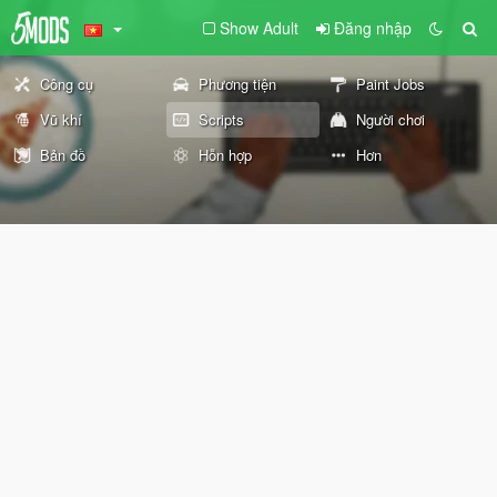
Show Adult
Đăng nhập
Công cụ
Phương tiện
Paint Jobs
Vũ khí
Scripts
Người chơi
Bản đồ
Hỗn hợp
Hơn