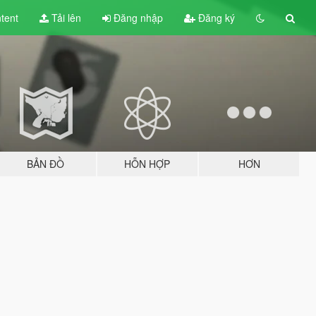
tent
Tải lên
Đăng nhập
Đăng ký
BẢN ĐỒ
HỖN HỢP
HƠN