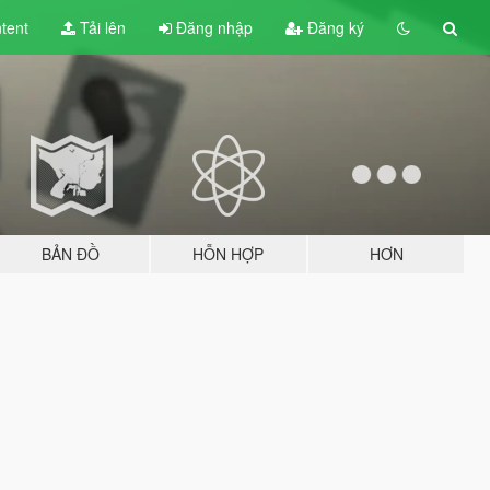
tent
Tải lên
Đăng nhập
Đăng ký
BẢN ĐỒ
HỖN HỢP
HƠN