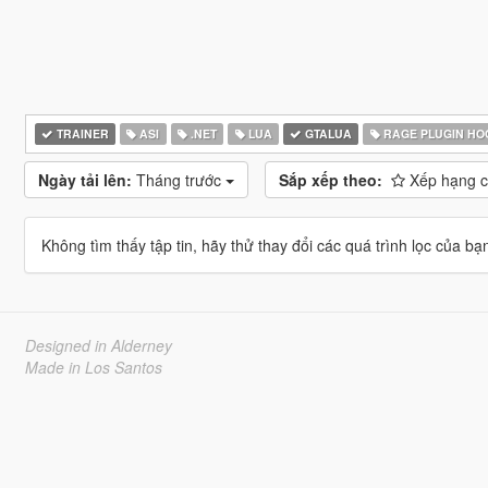
TRAINER
ASI
.NET
LUA
GTALUA
RAGE PLUGIN HO
Ngày tải lên:
Tháng trước
Sắp xếp theo:
Xếp hạng 
Không tìm thấy tập tin, hãy thử thay đổi các quá trình lọc của bạ
Designed in Alderney
Made in Los Santos