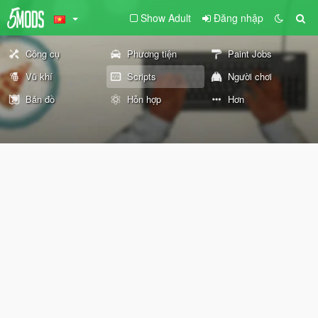
Show Adult
Đăng nhập
Công cụ
Phương tiện
Paint Jobs
Vũ khí
Scripts
Người chơi
Bản đồ
Hỗn hợp
Hơn