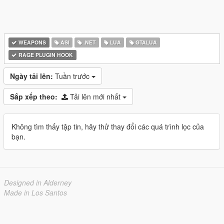
WEAPONS
ASI
.NET
LUA
GTALUA
RAGE PLUGIN HOOK
Ngày tải lên:
Tuần trước
Sắp xếp theo:
Tải lên mới nhất
Không tìm thấy tập tin, hãy thử thay đổi các quá trình lọc của
bạn.
Designed in Alderney
Made in Los Santos