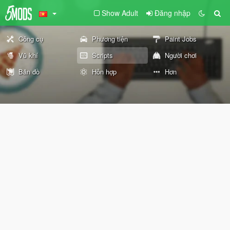
Show Adult
Đăng nhập
Công cụ
Phương tiện
Paint Jobs
Vũ khí
Scripts
Người chơi
Bản đồ
Hỗn hợp
Hơn