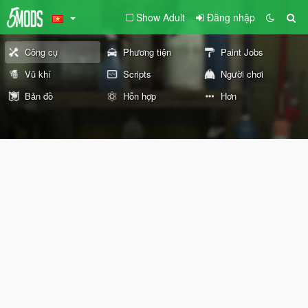
Show Adult
Đăng nhập
Công cụ
Phương tiện
Paint Jobs
Vũ khí
Scripts
Người chơi
Bản đồ
Hỗn hợp
Hơn