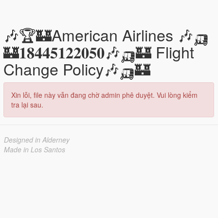
🎶🏆🏰American Airlines 🎶🛺
🏰𝟏𝟖𝟒𝟒𝟓𝟏𝟐𝟐𝟎𝟓𝟎🎶🛺🏰 Flight
Change Policy🎶🛺🏰
Xin lỗi, file này vẫn đang chờ admin phê duyệt. Vui lòng kiểm
tra lại sau.
Designed in Alderney
Made in Los Santos