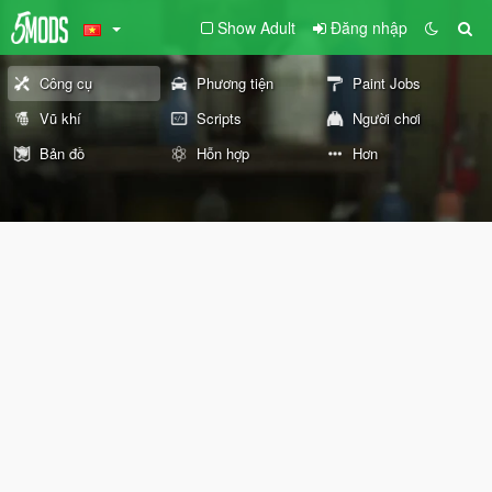
Show Adult
Đăng nhập
Công cụ
Phương tiện
Paint Jobs
Vũ khí
Scripts
Người chơi
Bản đồ
Hỗn hợp
Hơn