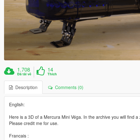
1.708
14
Đã tải về
Thích
Description
Comments (0)
English:
Here is a 3D of a Mercura Mini Véga. In the archive you will find a
Please credit me for use.
Francais :