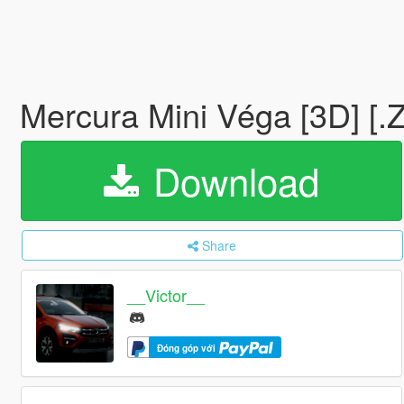
Mercura Mini Véga [3D] [
Download
Share
__Victor__
Đóng góp với