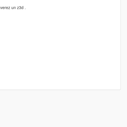
uverez un z3d .