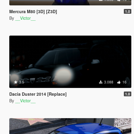
Mercura M80 [3D] [Z3D]
1.0
By
__Victor__
3.5
3.088
16
Dacia Duster 2014 [Replace]
1.0
By
__Victor__