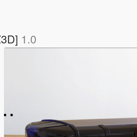
.Z3D]
1.0