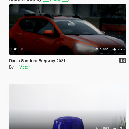
5.0
5.995
26
Dacia Sandero Stepway 2021
1.0
By
__Victor__
1.593
15