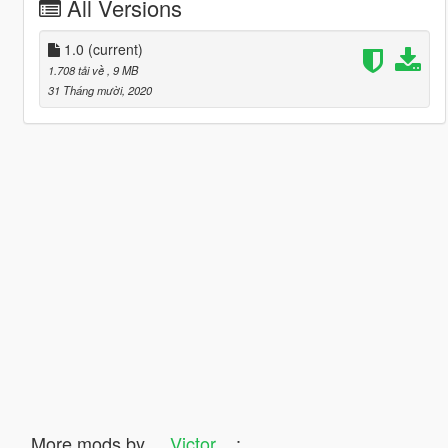
All Versions
1.0
(current)
1.708 tải về
, 9 MB
31 Tháng mười, 2020
More mods by
__Victor__
: