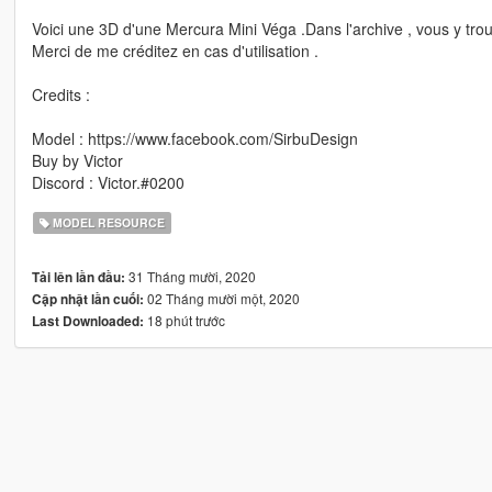
Voici une 3D d'une Mercura Mini Véga .Dans l'archive , vous y tro
Merci de me créditez en cas d'utilisation .
Credits :
Model : https://www.facebook.com/SirbuDesign
Buy by Victor
Discord : Victor.#0200
MODEL RESOURCE
31 Tháng mười, 2020
Tải lên lần đầu:
02 Tháng mười một, 2020
Cập nhật lần cuối:
18 phút trước
Last Downloaded: