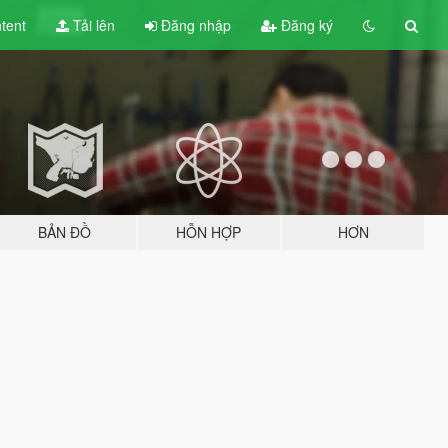
tent
Tải lên
Đăng nhập
Đăng ký
BẢN ĐỒ
HỖN HỢP
HƠN