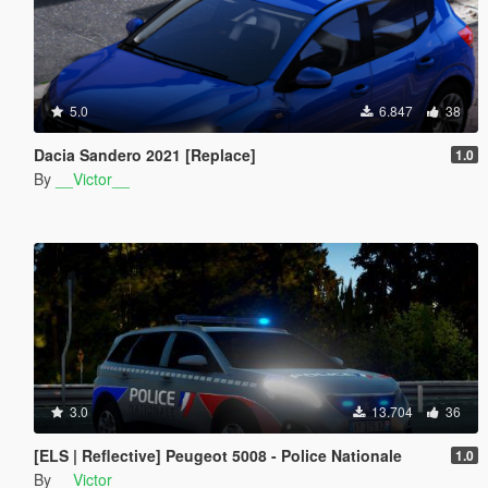
5.0
6.847
38
Dacia Sandero 2021 [Replace]
1.0
By
__Victor__
3.0
13.704
36
[ELS | Reflective] Peugeot 5008 - Police Nationale
1.0
By
__Victor__