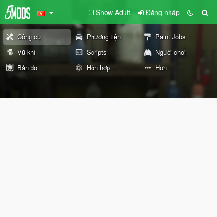
Show Adult
Đăng nhập
Công cụ
Phương tiện
Paint Jobs
Vũ khí
Scripts
Người chơi
Bản đồ
Hỗn hợp
Hơn