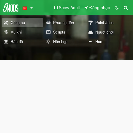
Show Adult
Đăng nhập
Công cụ
Phương tiện
Paint Jobs
Vũ khí
Scripts
Người chơi
Bản đồ
Hỗn hợp
Hơn