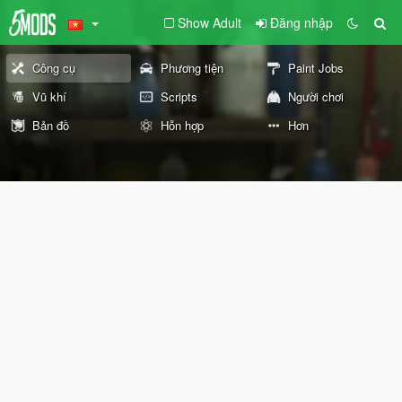
Show Adult
Đăng nhập
Công cụ
Phương tiện
Paint Jobs
Vũ khí
Scripts
Người chơi
Bản đồ
Hỗn hợp
Hơn