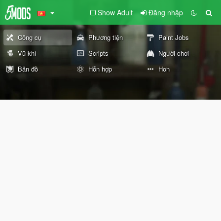
Show Adult
Đăng nhập
Công cụ
Phương tiện
Paint Jobs
Vũ khí
Scripts
Người chơi
Bản đồ
Hỗn hợp
Hơn