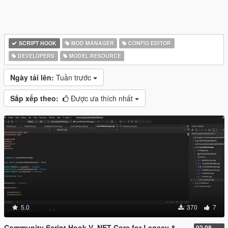
SCRIPT HOOK
MOD MANAGER
CONFIG EDITOR
DEVELOPERS
MODEL RESOURCE
Ngày tải lên:
Tuần trước
Sắp xếp theo:
Được ưa thích nhất
5.0
370
7
Community Script Hook V .NET Core for Legacy & Enhanced [ .NET Core ]
02.08.2026