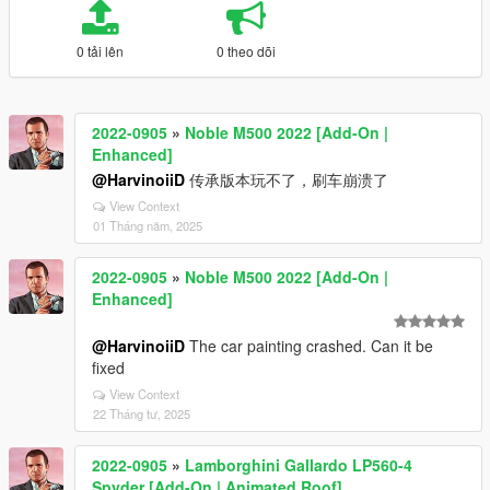
0 tải lên
0 theo dõi
2022-0905
»
Noble M500 2022 [Add-On |
Enhanced]
@HarvinoiiD
传承版本玩不了，刷车崩溃了
View Context
01 Tháng năm, 2025
2022-0905
»
Noble M500 2022 [Add-On |
Enhanced]
@HarvinoiiD
The car painting crashed. Can it be
fixed
View Context
22 Tháng tư, 2025
2022-0905
»
Lamborghini Gallardo LP560-4
Spyder [Add-On | Animated Roof]