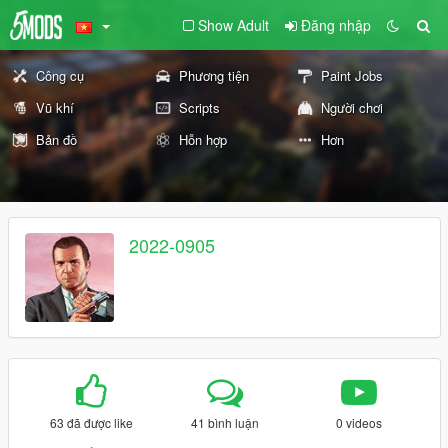
Show Adult
Đăng nhập
Công cụ
Phương tiện
Paint Jobs
Vũ khí
Scripts
Người chơi
Bản đồ
Hỗn hợp
Hơn
2022-0905
63 đã được like
41 bình luận
0 videos