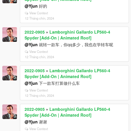
@Yjun
好的
View Context
12 Tháng chín, 2024
2022-0905
»
Lamborghini Gallardo LP560-4
Spyder [Add-On | Animated Roof]
@Yjun
就转一款车，你qq多少，我也在学转车呢
View Context
12 Tháng chín, 2024
2022-0905
»
Lamborghini Gallardo LP560-4
Spyder [Add-On | Animated Roof]
@Yjun
下一款车打算做什么车
View Context
12 Tháng chín, 2024
2022-0905
»
Lamborghini Gallardo LP560-4
Spyder [Add-On | Animated Roof]
@Yjun
谢谢
View Context