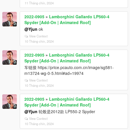
11 Tháng chín, 2024
2022-0905
»
Lamborghini Gallardo LP560-4
Spyder [Add-On | Animated Roof]
@Yjun
ok
View Context
10 Tháng chín, 2024
2022-0905
»
Lamborghini Gallardo LP560-4
Spyder [Add-On | Animated Roof]
车链接 https://price.pcauto.com.cn/image/sg581-
m13724-wg-0-5.html#ad=19974
View Context
10 Tháng chín, 2024
2022-0905
»
Lamborghini Gallardo LP560-4
Spyder [Add-On | Animated Roof]
@Yjun
轮毂是2012款 LP550-2 Spyder
View Context
10 Tháng chín, 2024