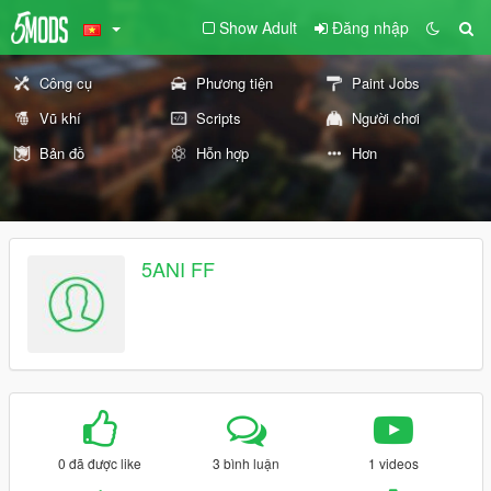
Show Adult
Đăng nhập
Công cụ
Phương tiện
Paint Jobs
Vũ khí
Scripts
Người chơi
Bản đồ
Hỗn hợp
Hơn
5ANI FF
0 đã được like
3 bình luận
1 videos