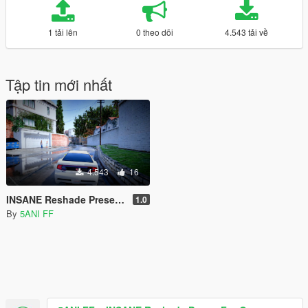
1 tải lên
0 theo dõi
4.543 tải về
Tập tin mới nhất
4.543
16
INSANE Reshade Preset For Quantv
1.0
By
5ANI FF