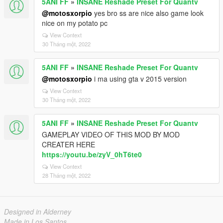
5ANI FF
»
INSANE Reshade Preset For Quantv
@motosxorpio
yes bro ss are nice also game look
nice on my potato pc
View Context
30 Tháng một, 2022
5ANI FF
»
INSANE Reshade Preset For Quantv
@motosxorpio
i ma using gta v 2015 version
View Context
30 Tháng một, 2022
5ANI FF
»
INSANE Reshade Preset For Quantv
GAMEPLAY VIDEO OF THIS MOD BY MOD
CREATER HERE
https://youtu.be/zyV_0hT6te0
View Context
28 Tháng một, 2022
Designed in Alderney
Made in Los Santos