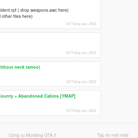
ident.rpf ( drop weapons.awc here)
other files here)
03 Tháng sáu, 2022
03 Tháng sáu, 2022
without neck tattoo)
03 Tháng sáu, 2022
e County + Abandoned Cabins [YMAP]
03 Tháng sáu, 2022
Công cụ Modding GTA 5
Tập tin mới nhất