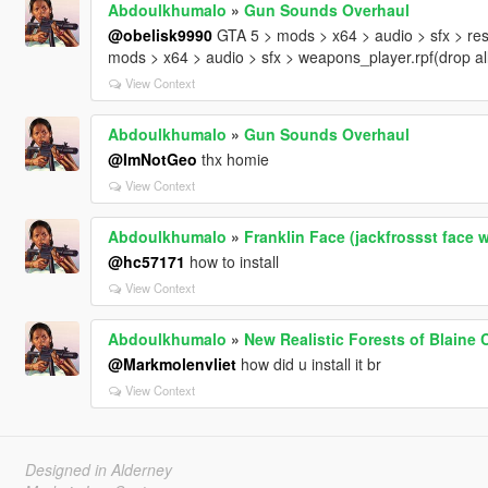
Abdoulkhumalo
»
Gun Sounds Overhaul
@obelisk9990
GTA 5 > mods > x64 > audio > sfx > res
mods > x64 > audio > sfx > weapons_player.rpf(drop all 
View Context
Abdoulkhumalo
»
Gun Sounds Overhaul
@ImNotGeo
thx homie
View Context
Abdoulkhumalo
»
Franklin Face (jackfrossst face 
@hc57171
how to install
View Context
Abdoulkhumalo
»
New Realistic Forests of Blain
@Markmolenvliet
how did u install it br
View Context
Designed in Alderney