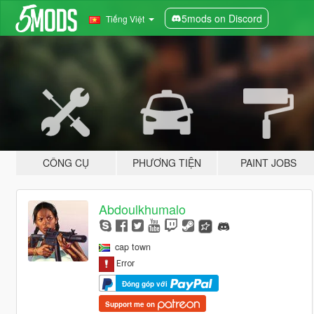
5mods on Discord
Tiếng Việt
CÔNG CỤ
PHƯƠNG TIỆN
PAINT JOBS
Abdoulkhumalo
cap town
Đóng góp với
Support me on