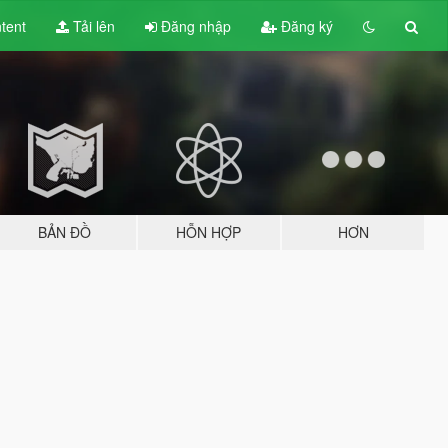
tent
Tải lên
Đăng nhập
Đăng ký
BẢN ĐỒ
HỖN HỢP
HƠN