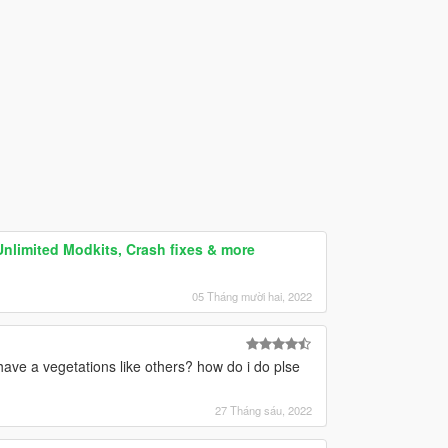
Unlimited Modkits, Crash fixes & more
05 Tháng mười hai, 2022
ave a vegetations like others? how do i do plse
27 Tháng sáu, 2022