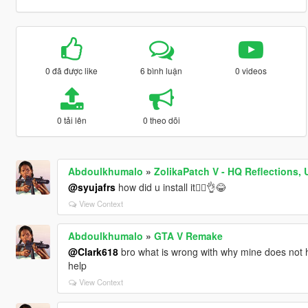
0 đã được like
6 bình luận
0 videos
0 tải lên
0 theo dõi
Abdoulkhumalo
»
ZolikaPatch V - HQ Reflections, 
@syujafrs
how did u install it🤷‍♂️👌😂
View Context
Abdoulkhumalo
»
GTA V Remake
@Clark618
bro what is wrong with why mine does not h
help
View Context