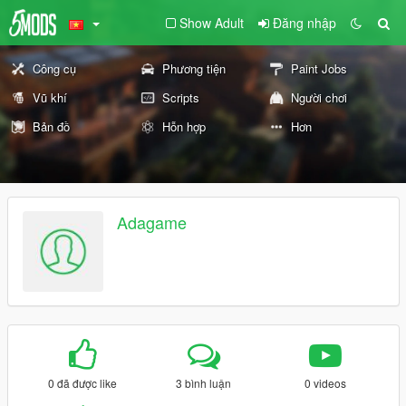
Show Adult
Đăng nhập
Công cụ
Phương tiện
Paint Jobs
Vũ khí
Scripts
Người chơi
Bản đồ
Hỗn hợp
Hơn
Adagame
0 đã được like
3 bình luận
0 videos