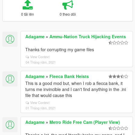
0 tải lên
0 theo dõi
Adagame
»
Ammu-Nation Truck Hijacking Events
Thanks for corrupting my game files
View Context
04 Tháng năm, 2021
Adagame
»
Fleeca Bank Heists
This is a good mod but, when I rob a flecca bank, it
turns me invincible and I can't find anything in the .ini
file that would cause this
View Context
01 Tháng năm, 2021
Adagame
»
Metro Ride Free Cam (Player View)