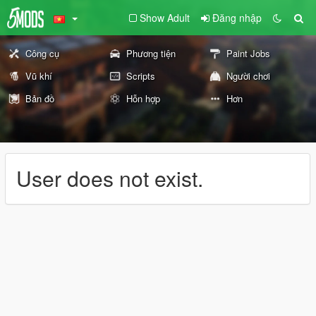
Show Adult
Đăng nhập
Công cụ
Phương tiện
Paint Jobs
Vũ khí
Scripts
Người chơi
Bản đồ
Hỗn hợp
Hơn
User does not exist.