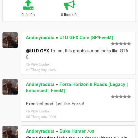
0 tải lên
0 theo dõi
Andreyraduta
»
U1D GFX Core [SP/FiveM]
@U1D GFX
To me, this graphics mod looks like GTA
6.
View Context
27 Tháng bảy, 2026
Andreyraduta
»
Forza Horizon 6 Roads [Legacy |
Enhanced | FiveM]
Excellent mod, just like Forza!
View Context
05 Tháng sáu, 2026
Andreyraduta
»
Duke Hunter 700