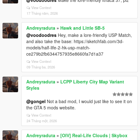
@voodoodres
Make the lore-friendly Ithaca 37, plz
View Context
17 Tháng năm, 2026
Andreyraduta
»
Hawk and Little SB-5
@voodoodres
Hey, make a lore-friendly USP Match,
and also take the base: https://sketchfab.com/3d-
models/half-life-2-hk-usp-match-
ce279b2fb6344757935e8660fa7d1a37
View Context
09 Tháng ba, 2026
Andreyraduta
»
LCPP Liberty City Map Variant
Styles
@gongel
Not a bad mod, I would just like to see it on
the GTA 5 mods website.
View Context
24 Tháng một, 2026
Andreyraduta
»
[OIV] Real-Life Clouds | Skybox