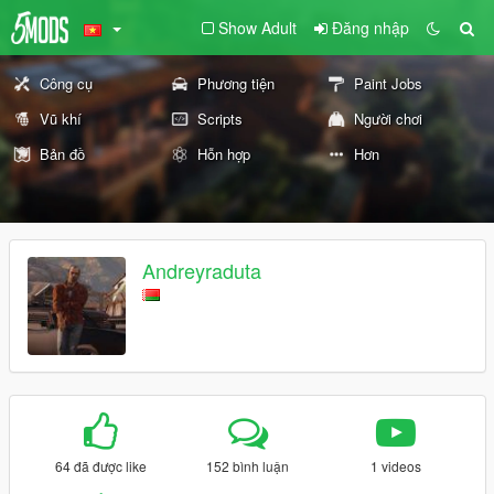
Show Adult
Đăng nhập
Công cụ
Phương tiện
Paint Jobs
Vũ khí
Scripts
Người chơi
Bản đồ
Hỗn hợp
Hơn
Andreyraduta
64 đã được like
152 bình luận
1 videos