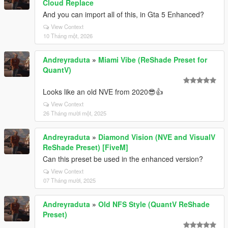
Cloud Replace
And you can import all of this, in Gta 5 Enhanced?
View Context
10 Tháng một, 2026
Andreyraduta
»
Miami Vibe (ReShade Preset for
QuantV)
Looks like an old NVE from 2020😎👍
View Context
26 Tháng mười một, 2025
Andreyraduta
»
Diamond Vision (NVE and VisualV
ReShade Preset) [FiveM]
Can this preset be used in the enhanced version?
View Context
07 Tháng mười, 2025
Andreyraduta
»
Old NFS Style (QuantV ReShade
Preset)