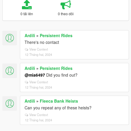
0 tải lên
0 theo dõi
Ardili
»
Persistent Rides
There's no contact
View Context
12 Tháng hai, 2024
Ardili
»
Persistent Rides
@mia6497
Did you find out?
View Context
12 Tháng hai, 2024
Ardili
»
Fleeca Bank Heists
Can you repeat any of these heists?
View Context
12 Tháng hai, 2024