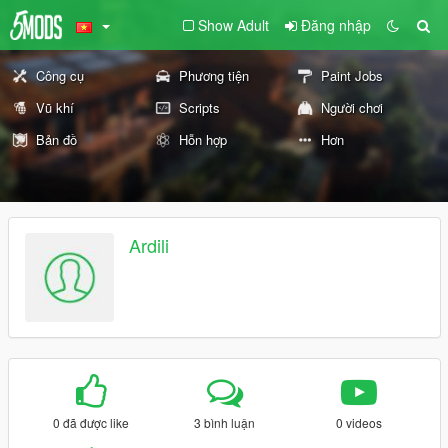
Show Adult
Đăng nhập
Công cụ
Phương tiện
Paint Jobs
Vũ khí
Scripts
Người chơi
Bản đồ
Hỗn hợp
Hơn
Ardili
0 đã được like
3 bình luận
0 videos