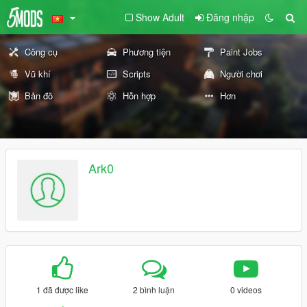
Show Adult
Đăng nhập
Công cụ
Phương tiện
Paint Jobs
Vũ khí
Scripts
Người chơi
Bản đồ
Hỗn hợp
Hơn
Ark0
1 đã được like
2 bình luận
0 videos