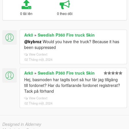
0 tải lên
0 theo dõi
Ark0
»
Swedish P360 Fire truck Skin
@kybroz
Would you have the truck? Because it has
been suppressed
View Context
02 Tháng một, 2024
Ark0
»
Swedish P360 Fire truck Skin
Hej, basmoden har tagits bort så hur får jag tillgång
till fordonet? Har du fortfarande fordonet registrerat?
Tack på förhand
View Context
02 Tháng một, 2024
Designed in Alderney