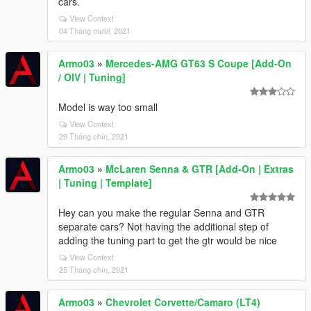
cars.
View Context
04 Tháng mười, 2021
Armo03
»
Mercedes-AMG GT63 S Coupe [Add-On
/ OIV | Tuning]
Model is way too small
View Context
29 Tháng chín, 2021
Armo03
»
McLaren Senna & GTR [Add-On | Extras
| Tuning | Template]
Hey can you make the regular Senna and GTR
separate cars? Not having the additional step of
adding the tuning part to get the gtr would be nice
View Context
25 Tháng chín, 2021
Armo03
»
Chevrolet Corvette/Camaro (LT4)