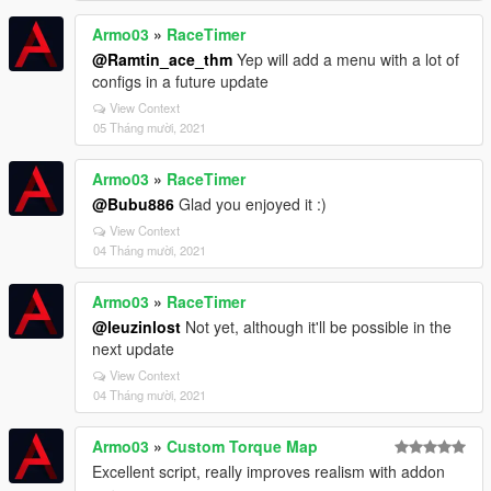
Armo03
»
RaceTimer
@Ramtin_ace_thm
Yep will add a menu with a lot of
configs in a future update
View Context
05 Tháng mười, 2021
Armo03
»
RaceTimer
@Bubu886
Glad you enjoyed it :)
View Context
04 Tháng mười, 2021
Armo03
»
RaceTimer
@leuzinlost
Not yet, although it'll be possible in the
next update
View Context
04 Tháng mười, 2021
Armo03
»
Custom Torque Map
Excellent script, really improves realism with addon