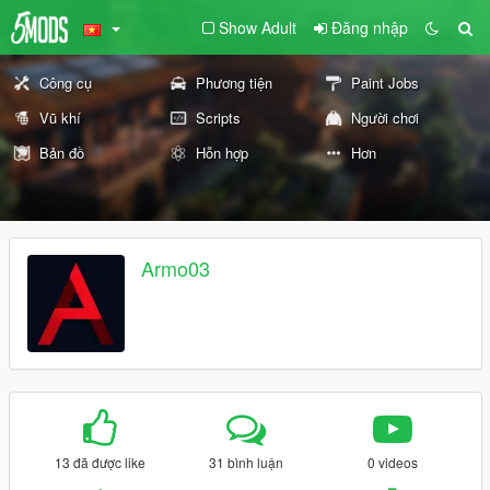
Show Adult
Đăng nhập
Công cụ
Phương tiện
Paint Jobs
Vũ khí
Scripts
Người chơi
Bản đồ
Hỗn hợp
Hơn
Armo03
13 đã được like
31 bình luận
0 videos