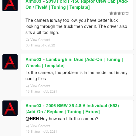
Armo03
»
2018 Ford F-150 Raptor Crew Cab [Add-
On / FiveM | Tuning | Template]
The camera is way too low, you have better luck
looking through the truck then over it. The driver also
sits a bit too high.
View Context
30 Tháng bảy, 2022
Armo03
»
Lamborghini Urus [Add-On | Tuning |
Wheels | Template]
fix the camera, the problem is in the model not in any
config files
View Context
18 Tháng mười, 2021
Armo03
»
2006 BMW X5 4.8iS Individual (E53)
[Add-On / Replace | Tuning | Extras]
@HRH
Hey how can I fix the camera?
View Context
16 Tháng mười, 2021