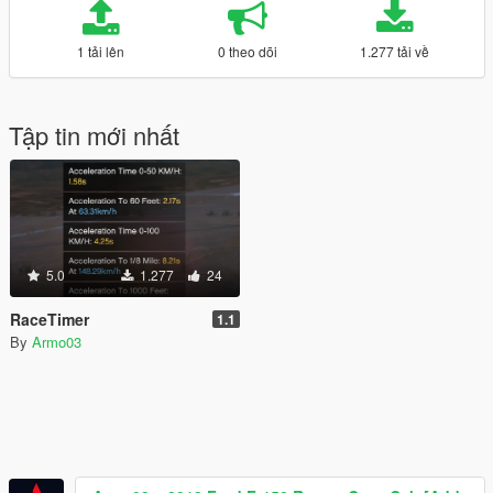
1 tải lên
0 theo dõi
1.277 tải về
Tập tin mới nhất
5.0
1.277
24
RaceTimer
1.1
By
Armo03