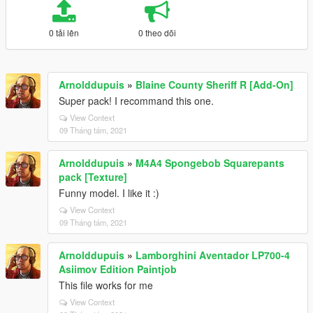
0 tải lên
0 theo dõi
Arnolddupuis
»
Blaine County Sheriff R [Add-On]
Super pack! I recommand this one.
View Context
09 Tháng tám, 2021
Arnolddupuis
»
M4A4 Spongebob Squarepants
pack [Texture]
Funny model. I like it :)
View Context
09 Tháng tám, 2021
Arnolddupuis
»
Lamborghini Aventador LP700-4
Asiimov Edition Paintjob
This file works for me
View Context