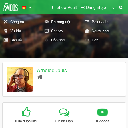
Show Adult
Đăng nhập
Công cụ
Phương tiện
Paint Jobs
Vũ khí
Scripts
Người chơi
Bản đồ
Hỗn hợp
Hơn
Arnolddupuis
0 đã được like
3 bình luận
0 videos