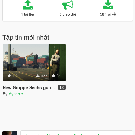
1 tải lên
0 theo dõi
587 tải về
Tập tin mới nhất
5.0
587
14
New Gruppe Sechs guards
1.0
By
Ayashie