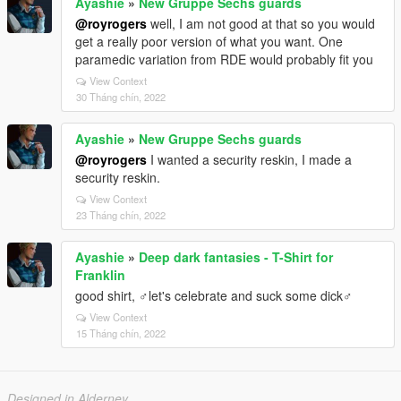
Ayashie
»
New Gruppe Sechs guards
@royrogers
well, I am not good at that so you would
get a really poor version of what you want. One
paramedic variation from RDE would probably fit you
View Context
30 Tháng chín, 2022
Ayashie
»
New Gruppe Sechs guards
@royrogers
I wanted a security reskin, I made a
security reskin.
View Context
23 Tháng chín, 2022
Ayashie
»
Deep dark fantasies - T-Shirt for
Franklin
good shirt, ♂let's celebrate and suck some dick♂
View Context
15 Tháng chín, 2022
Designed in Alderney