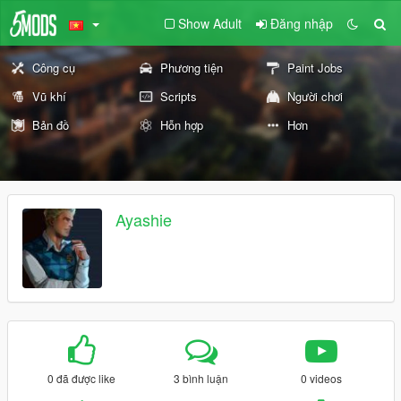
Show Adult
Đăng nhập
Công cụ
Phương tiện
Paint Jobs
Vũ khí
Scripts
Người chơi
Bản đồ
Hỗn hợp
Hơn
Ayashie
0 đã được like
3 bình luận
0 videos