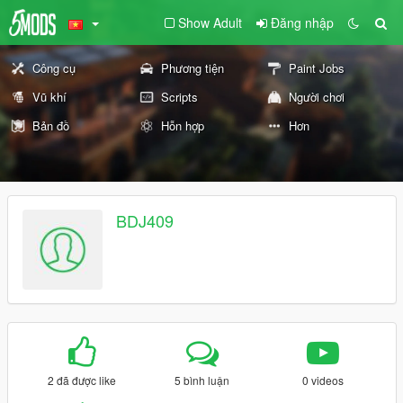
Show Adult
Đăng nhập
Công cụ
Phương tiện
Paint Jobs
Vũ khí
Scripts
Người chơi
Bản đồ
Hỗn hợp
Hơn
BDJ409
2 đã được like
5 bình luận
0 videos