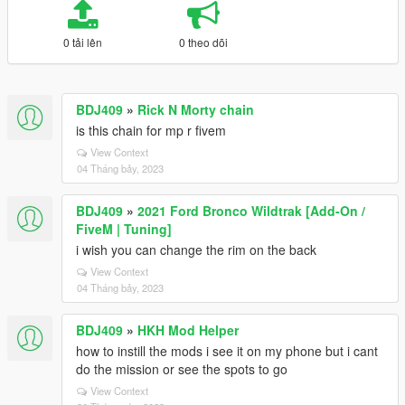
0 tải lên
0 theo dõi
BDJ409
»
Rick N Morty chain
is this chain for mp r fivem
View Context
04 Tháng bảy, 2023
BDJ409
»
2021 Ford Bronco Wildtrak [Add-On /
FiveM | Tuning]
i wish you can change the rim on the back
View Context
04 Tháng bảy, 2023
BDJ409
»
HKH Mod Helper
how to instill the mods i see it on my phone but i cant
do the mission or see the spots to go
View Context