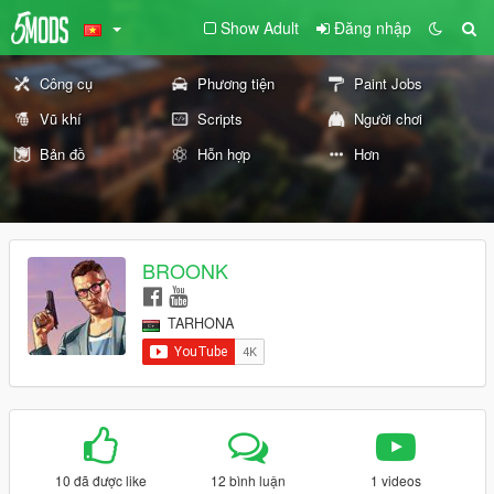
Show Adult
Đăng nhập
Công cụ
Phương tiện
Paint Jobs
Vũ khí
Scripts
Người chơi
Bản đồ
Hỗn hợp
Hơn
BROONK
TARHONA
10 đã được like
12 bình luận
1 videos