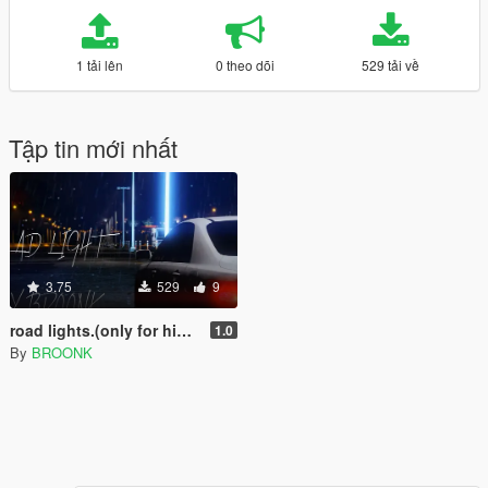
1 tải lên
0 theo dõi
529 tải về
Tập tin mới nhất
3.75
529
9
road lights.(only for high way) (MENYOO)
1.0
By
BROONK