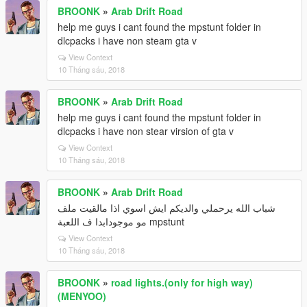
BROONK
»
Arab Drift Road
help me guys i cant found the mpstunt folder in
dlcpacks i have non steam gta v
View Context
10 Tháng sáu, 2018
BROONK
»
Arab Drift Road
help me guys i cant found the mpstunt folder in
dlcpacks i have non stear virsion of gta v
View Context
10 Tháng sáu, 2018
BROONK
»
Arab Drift Road
شباب الله يرحملي والديكم ايش اسوي اذا مالقيت ملف
mpstunt مو موجودابدا ف اللعبة
View Context
10 Tháng sáu, 2018
BROONK
»
road lights.(only for high way)
(MENYOO)