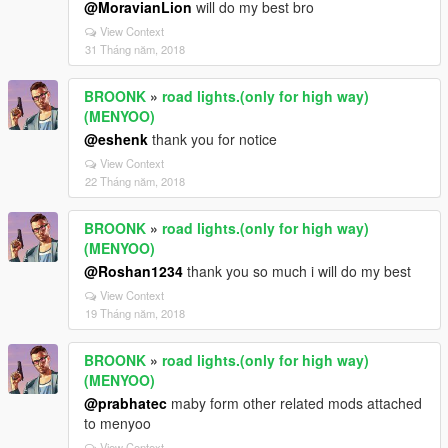
@MoravianLion
will do my best bro
View Context
31 Tháng năm, 2018
BROONK
»
road lights.(only for high way)
(MENYOO)
@eshenk
thank you for notice
View Context
22 Tháng năm, 2018
BROONK
»
road lights.(only for high way)
(MENYOO)
@Roshan1234
thank you so much i will do my best
View Context
19 Tháng năm, 2018
BROONK
»
road lights.(only for high way)
(MENYOO)
@prabhatec
maby form other related mods attached
to menyoo
View Context