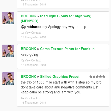
18 Tháng năm, 2018
BROONK
»
road lights.(only for high way)
(MENYOO)
@prabhatec
my Apology any way to help
View Context
17 Tháng năm, 2018
BROONK
»
Camo Texture Pants for Franklin
keep going
View Context
17 Tháng năm, 2018
BROONK
»
Skilled Graphics Preset
the trip of 1000 mile start with with 1 step so my bro
dont take care about anu negative comments just
keep calm be strong and iam with you.
View Context
16 Tháng năm, 2018