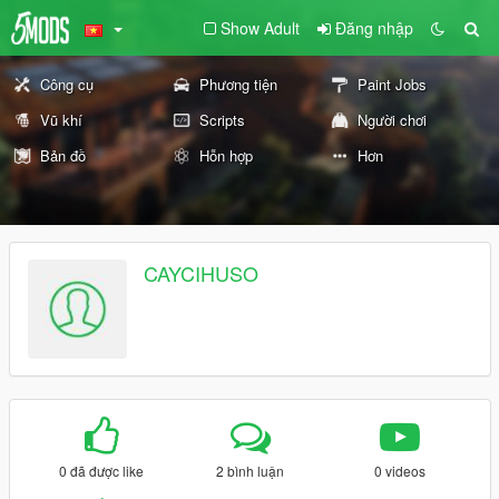
Show Adult
Đăng nhập
Công cụ
Phương tiện
Paint Jobs
Vũ khí
Scripts
Người chơi
Bản đồ
Hỗn hợp
Hơn
CAYCIHUSO
0 đã được like
2 bình luận
0 videos