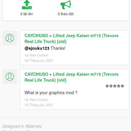
0 tải lên
0 theo dõi
CAYCIHUSO
»
Lifted Jeep Kaiser m715 (Trevors
Real Life Truck) [old]
@sjouku123
Thanks!
View Context
04 Tháng sáu, 2021
CAYCIHUSO
»
Lifted Jeep Kaiser m715 (Trevors
Real Life Truck) [old]
What is your graphics mod ?
View Context
03 Tháng sáu, 2021
Designed in Alderney