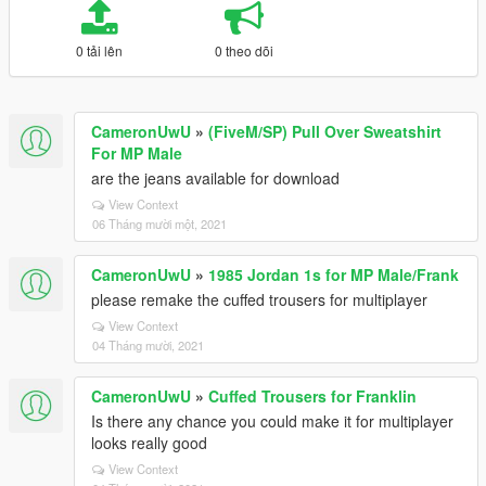
0 tải lên
0 theo dõi
CameronUwU
»
(FiveM/SP) Pull Over Sweatshirt
For MP Male
are the jeans available for download
View Context
06 Tháng mười một, 2021
CameronUwU
»
1985 Jordan 1s for MP Male/Frank
please remake the cuffed trousers for multiplayer
View Context
04 Tháng mười, 2021
CameronUwU
»
Cuffed Trousers for Franklin
Is there any chance you could make it for multiplayer
looks really good
View Context