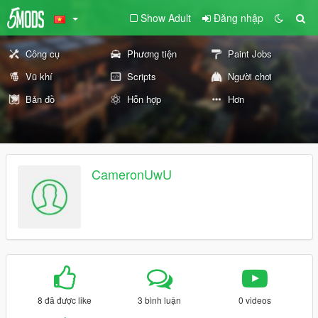
Show Adult
Đăng nhập
Công cụ
Phương tiện
Paint Jobs
Vũ khí
Scripts
Người chơi
Bản đồ
Hỗn hợp
Hơn
CameronUwU
8 đã được like
3 bình luận
0 videos