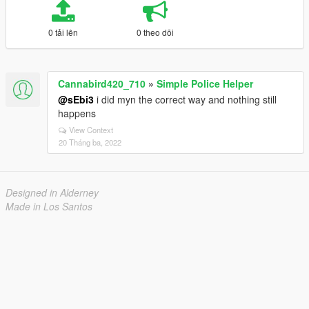
0 tải lên
0 theo dõi
Cannabird420_710
»
Simple Police Helper
@sEbi3
i did myn the correct way and nothing still
happens
View Context
20 Tháng ba, 2022
Designed in Alderney
Made in Los Santos