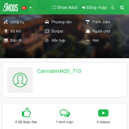
Show Adult
Đăng nhập
Công cụ
Phương tiện
Paint Jobs
Vũ khí
Scripts
Người chơi
Bản đồ
Hỗn hợp
Hơn
Cannabird420_710
0 đã được like
1 bình luận
0 videos