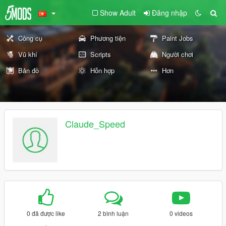
Show Adult
Đăng nhập
Công cụ
Phương tiện
Paint Jobs
Vũ khí
Scripts
Người chơi
Bản đồ
Hỗn hợp
Hơn
Claude_Speed
0 đã được like
2 bình luận
0 videos