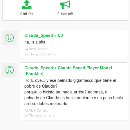
0 tải lên
0 theo dõi
Claude_Speed
»
CJ
ha, is a shit
View Context
20 Tháng mười, 2015
Claude_Speed
»
Claude Speed Player Model
[Franklin]
Hola, oye... y ese peinado gigantesco que tiene el
pobre de Claude?
porque lo hiciste tan hacia arriba? ademas, el
peinado de Claude es hacia adelante y un poco hacia
arriba. debes mejorarlo.
View Context
13 Tháng mười, 2015